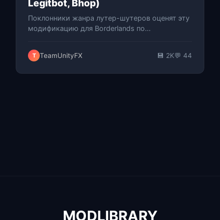
Legitbot, Bhop)
Поклонники жанра лутер-шутеров оценят эту
модификацию для Borderlands по
достоинству. Визуальное оформление было
вдохновлено известным проектом Neverlose
TeamUnityFX
💾 2K
💬 44
T
из сце…
MODLIBRARY