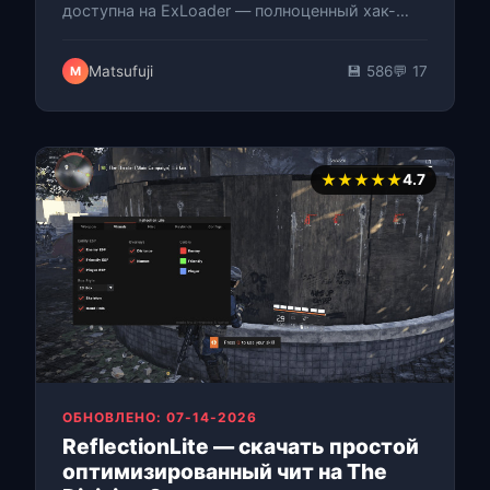
доступна на ExLoader — полноценный хак-
комплект для Tom Clancy's The Division 2.
Система пресетов построена на JSON…
Matsufuji
💾 586
💬 17
M
★★★★★
4.7
ОБНОВЛЕНО: 07-14-2026
ReflectionLite — скачать простой
оптимизированный чит на The