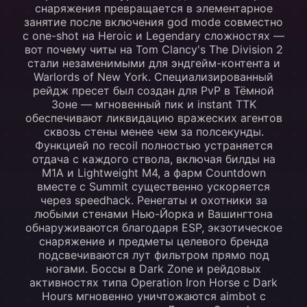
снаряжения превращается в элементарное
занятие после включения god mode совместно
с one-shot на Heroic и Legendary сложностях —
вот почему читы на Tom Clancy's The Division 2
стали незаменимыми для эндгейм-контента и
Warlords of New York. Специализированный
рейдж пресет был создан для PvP в Тёмной
Зоне — мгновенный пик и instant TTK
обеспечивают ликвидацию вражеских агентов
сквозь стены менее чем за полсекунды.
Функцией no recoil полностью устраняется
отдача с каждого ствола, включая билды на
M1A и Lightweight M4, а фарм Countdown
вместе с Summit существенно ускоряется
через speedhack. Ренегаты и охотники за
любыми стенами Нью-Йорка и Вашингтона
обнаруживаются благодаря ESP, экзотическое
снаряжение и предметы целевого бренда
подсвечиваются лут фильтром прямо под
ногами. Боссы в Dark Zone и рейдовых
активностях типа Operation Iron Horse с Dark
Hours мгновенно уничтожаются aimbot с