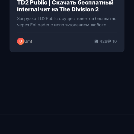
TD2 Public | Скачать бесплатный
internal чит на The Division 2
Загрузка TD2Public осуществляется бесплатно
через ExLoader с использованием любого
доступного инжектора, что делает этот
internal чит на Tom Clancy's The Divisi…
Umf
💾 426
💬 10
U