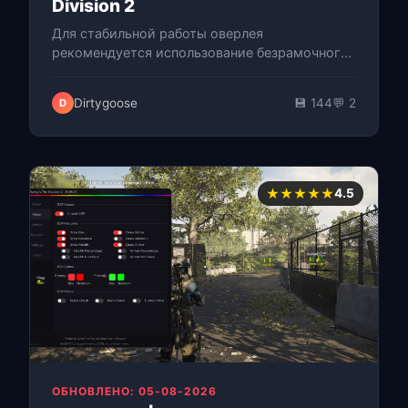
Division 2
Для стабильной работы оверлея
рекомендуется использование безрамочного
оконного режима при запуске Reflection Lite —
интернального чита под DX11,
Dirtygoose
💾 144
💬 2
D
разработанного…
★★★★★
4.5
ОБНОВЛЕНО: 05-08-2026