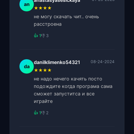
anastasyasesickaya
an
★★★★
не могу скачать чит.. очень
расстроена
👍 1
👎 3
danilklimenko54321
08-24-2024
da
★★★★
не надо нечего качять посто
подождите когда програма сама
сможет запуститса и все
играйте
👍 1
👎 2