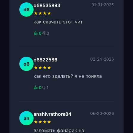
d68535893
01-31-2025
d6
★★★★
как скачать этот чит
👍 0
👎 0
o6822586
02-24-2026
o6
★★★★
как его зделать? я не поняла
👍 0
👎 1
anshivrathore84
06-20-2026
an
★★★★
взломать фонарик на