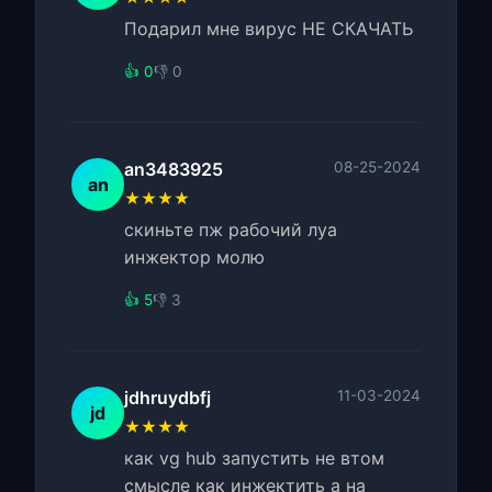
Подарил мне вирус НЕ СКАЧАТЬ
👍 0
👎 0
an3483925
08-25-2024
an
★★★★
скиньте пж рабочий луа
инжектор молю
👍 5
👎 3
jdhruydbfj
11-03-2024
jd
★★★★
как vg hub запустить не втом
смысле как инжектить а на