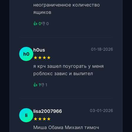
неограниченное количество
ящиков
👍 0
👎 0
h0us
01-18-2026
h0
★★★★
я крч зашел поугорать у меня
роблокс завис и вылител
👍 1
👎 1
lisa2007966
03-01-2026
li
★★★★
Миша Обама Михаил тимоч