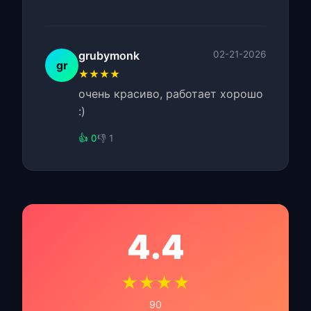
grubymonk
02-21-2026
gr
★★★★
очень красиво, работает хорошо
:)
👍 0
👎 1
4.4
★★★★
90