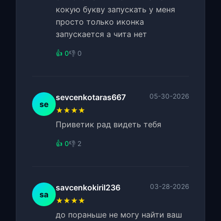
кокую букву запускать у меня
просто только иконка
запускается а чита нет
👍 0
👎 0
sevcenkotaras667
05-30-2026
se
★★★★
Приветик рад видеть тебя
👍 0
👎 2
savcenkokiril236
03-28-2026
sa
★★★★
до пораньше не могу найти ваш