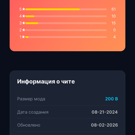
5★
61
4★
10
3★
15
2★
0
1★
4
Информация о чите
Размер мода
200 B
Дата создания
08-21-2024
Обновлено
08-02-2026