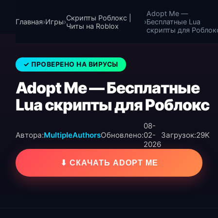
Adopt Me —
Скрипты Роблокс |
Главная
›
Игры
›
›
Бесплатные Lua
Читы на Roblox
скрипты для Роблок
✓ ПРОВЕРЕНО НА ВИРУСЫ
Adopt Me — Бесплатные
Lua скрипты для Роблокс
08-
Автора:
MultipleAuthors
Обновлено:
02-
Загрузок:
29K
2026
⬇ СКАЧАТЬ ADOPT ME