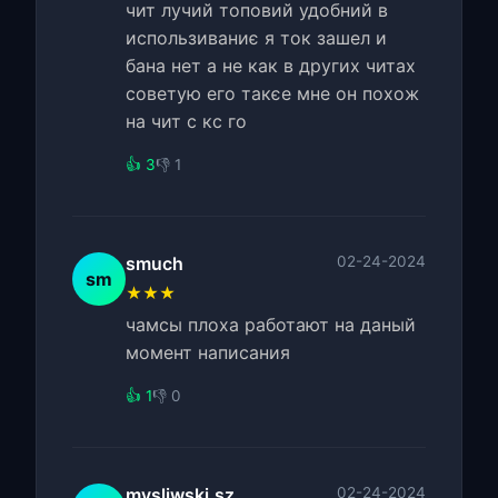
чит лучий топовий удобний в
использиваниє я ток зашел и
бана нет а не как в других читах
советую его такєе мне он похож
на чит с кс го
👍 3
👎 1
smuch
02-24-2024
sm
★★★
чамсы плоха работают на даный
момент написания
👍 1
👎 0
mysliwski.sz
02-24-2024