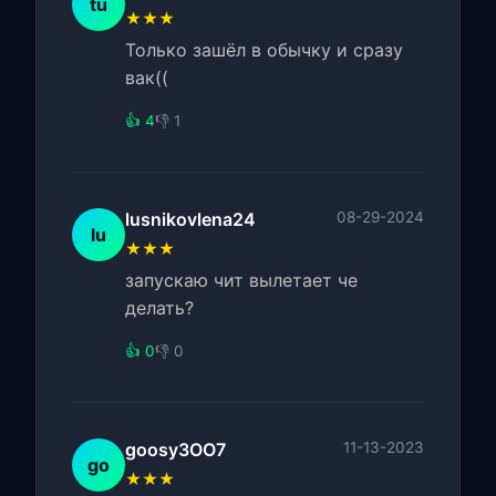
tu
★★★
Только зашёл в обычку и сразу
вак((
👍 4
👎 1
lusnikovlena24
08-29-2024
lu
★★★
запускаю чит вылетает че
делать?
👍 0
👎 0
goosy3OO7
11-13-2023
go
★★★