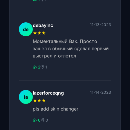
debayinc
11-13-2023
de
★★★
Моментальный Вак. Просто
зашел в обычный сделал первый
выстрел и отлетел
👍 2
👎 1
lazerforceqng
11-14-2023
la
★★★
pls add skin changer
👍 0
👎 0