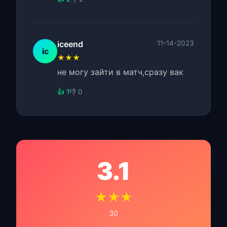
iceend
11-14-2023
ic
★★★
не могу зайти в матч,сразу вак
👍 1
👎 0
3.1
★★★
30