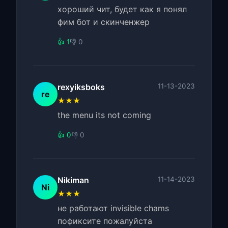
хороший чит, будет как я понял
фим бот и скинченжер
👍 1
👎 0
rexyiksboks
11-13-2023
re
★★★
the menu its not coming
👍 0
👎 0
Nikiman
11-14-2023
Ni
★★★
не работают invisible chams
пофиксите пожалуйста