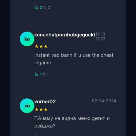
👍 0
👎 0
kenanhatpornhubgeguckt
11-13-
ke
2023
★★★
Instant vac bann if u use the cheat
ingame
👍 1
👎 1
vorner02
02-24-2024
vo
★★★
ПАчаму не видна меню дегит и
рейджа?