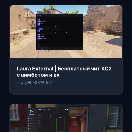
Laura External | Бесплатный чит КС2
с аимботом и вх
💾 53K
💬 167
⭐ 4.5