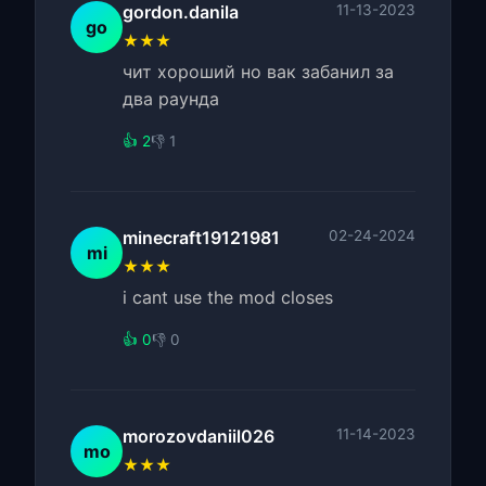
gordon.danila
11-13-2023
go
★★★
чит хороший но вак забанил за
два раунда
👍 2
👎 1
minecraft19121981
02-24-2024
mi
★★★
i cant use the mod closes
👍 0
👎 0
morozovdaniil026
11-14-2023
mo
★★★