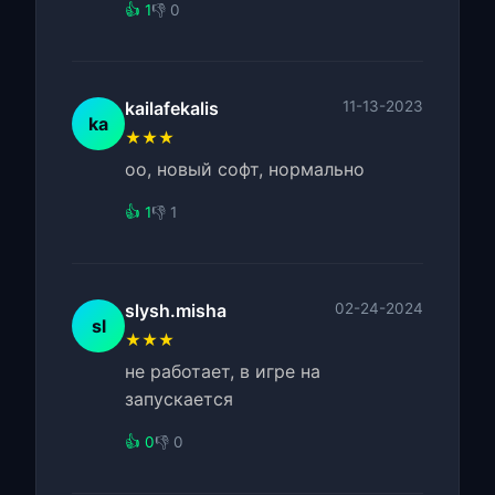
👍 1
👎 0
kailafekalis
11-13-2023
ka
★★★
оо, новый софт, нормально
👍 1
👎 1
slysh.misha
02-24-2024
sl
★★★
не работает, в игре на
запускается
👍 0
👎 0