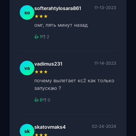
softerahtylosara861
11-13-2023
so
★★★
омг, пять минут назад
👍 1
👎 2
vadimus231
11-14-2023
va
★★★
почему вылетает кс2 как только
запускаю ?
👍 0
👎 0
skatovmaks4
02-24-2024
sk
★★★