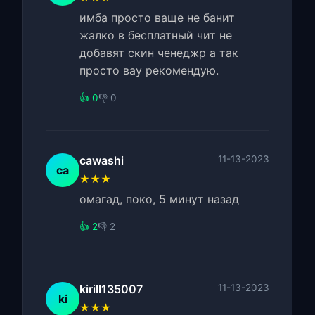
имба просто ваще не банит
жалко в бесплатный чит не
добавят скин ченеджр а так
просто вау рекомендую.
👍 0
👎 0
cawashi
11-13-2023
ca
★★★
омагад, поко, 5 минут назад
👍 2
👎 2
kirill135007
11-13-2023
ki
★★★