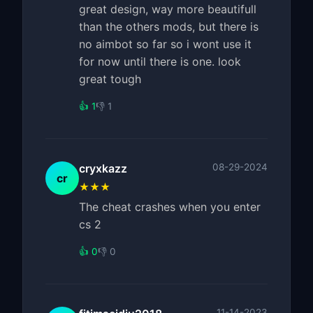
great design, way more beautifull
than the others mods, but there is
no aimbot so far so i wont use it
for now until there is one. look
great tough
👍 1
👎 1
cryxkazz
08-29-2024
cr
★★★
The cheat crashes when you enter
cs 2
👍 0
👎 0
11-14-2023