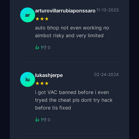
arturovillarrubiaponssaro
11-13-2023
ar
★★★
auto bhop not even working no
aimbot risky and very limited
👍 1
👎 0
lukashjerpe
02-24-2024
lu
★★★
i got VAC banned before i even
tryed the cheat pls dont try hack
before tis fixed
👍 1
👎 0