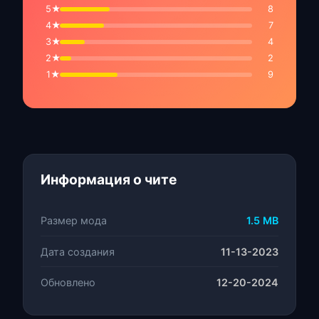
5★
8
4★
7
3★
4
2★
2
1★
9
Информация о чите
Размер мода
1.5 MB
Дата создания
11-13-2023
Обновлено
12-20-2024