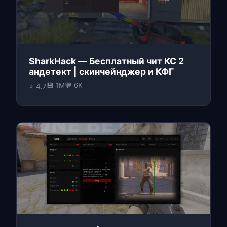
SharkHack — Бесплатный чит КС 2
андетект | скинчейнджер и КФГ
💾 1M
💬 6K
⭐ 4.7