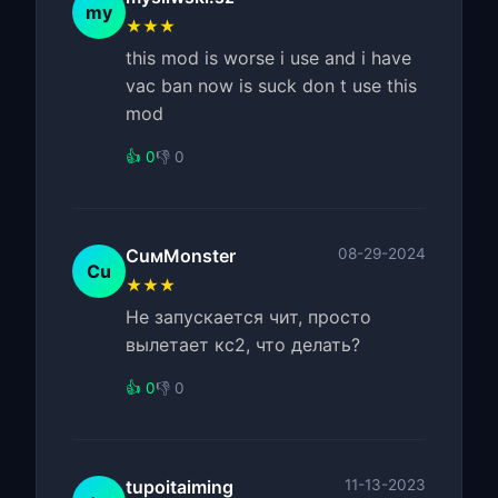
my
★★★
this mod is worse i use and i have
vac ban now is suck don t use this
mod
👍 0
👎 0
CuмMonster
08-29-2024
Cu
★★★
Не запускается чит, просто
вылетает кс2, что делать?
👍 0
👎 0
tupoitaiming
11-13-2023