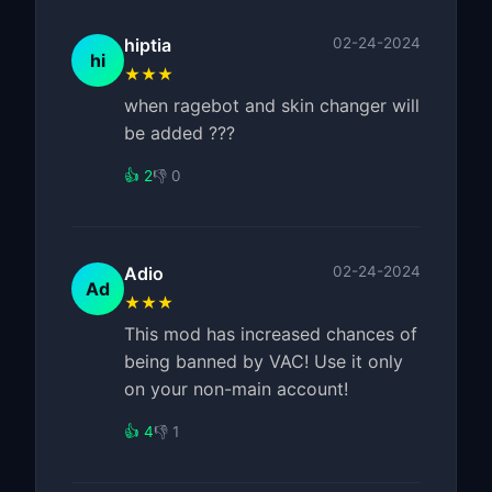
hiptia
02-24-2024
hi
★★★
when ragebot and skin changer will
be added ???
👍 2
👎 0
Adio
02-24-2024
Ad
★★★
This mod has increased chances of
being banned by VAC! Use it only
on your non-main account!
👍 4
👎 1