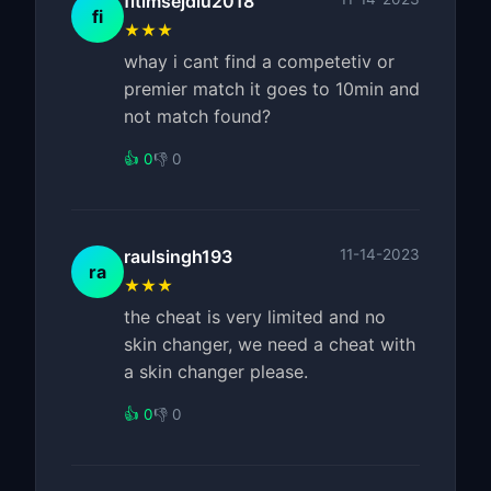
fitimsejdiu2018
fi
★★★
whay i cant find a competetiv or
premier match it goes to 10min and
not match found?
👍 0
👎 0
raulsingh193
11-14-2023
ra
★★★
the cheat is very limited and no
skin changer, we need a cheat with
a skin changer please.
👍 0
👎 0