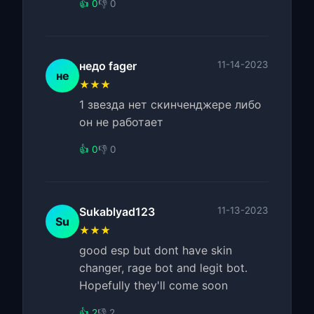
👍 0
👎 0
недо fager
11-14-2023
не
★★★
1 звезда нет скинченджере либо
он не работает
👍 0
👎 0
Sukablyad123
11-13-2023
Su
★★★
good esp but dont have skin
changer, rage bot and legit bot.
Hopefully they'll come soon
👍 2
👎 2