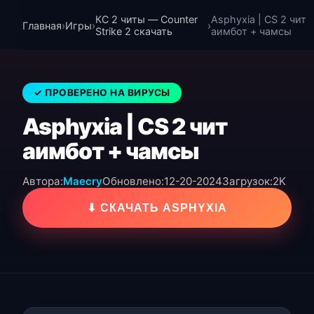
КС 2 читы — Counter
Asphyxia | CS 2 чит
Главная
›
Игры
›
›
Strike 2 скачать
аимбот + чамсы
✓ ПРОВЕРЕНО НА ВИРУСЫ
Asphyxia | CS 2 чит
аимбот + чамсы
Автора:
Maecry
Обновлено:
12-20-2024
Загрузок:
2K
⬇ СКАЧАТЬ ASPHYXIA