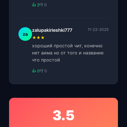
👍 2
👎 0
zalupakirieshki777
11-23-2025
za
★★★
хороший простой чит, конечно
нет аима но от того и название
что простой
👍 0
👎 0
3.5