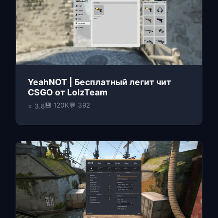
YeahNOT | Бесплатный легит чит
CSGO от LolzTeam
💾 120K
💬 392
⭐ 3.8