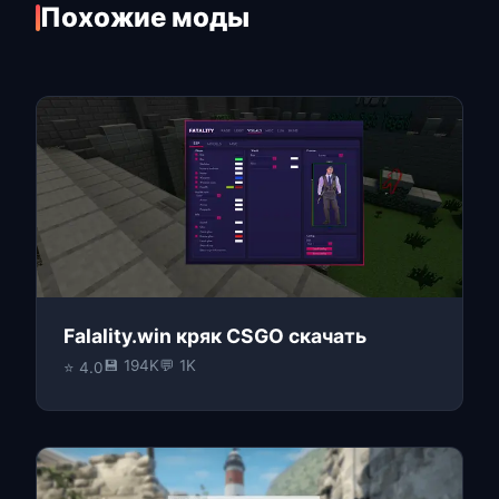
Похожие моды
Falality.win кряк CSGO скачать
💾 194K
💬 1K
⭐ 4.0