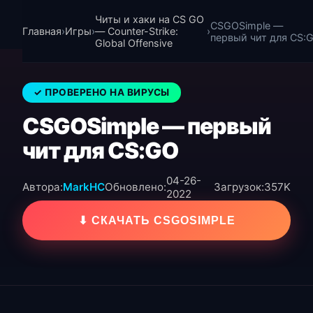
Читы и хаки на CS GO
CSGOSimple —
Главная
›
Игры
›
— Counter-Strike:
›
первый чит для CS:
Global Offensive
✓ ПРОВЕРЕНО НА ВИРУСЫ
CSGOSimple — первый
чит для CS:GO
04-26-
Автора:
MarkHC
Обновлено:
Загрузок:
357K
2022
⬇ СКАЧАТЬ CSGOSIMPLE