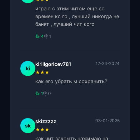
играю с этим читом еще со
времен кс го , лучший никогда не
банят , лучший чит ксго
👍 4
👎 1
kirillgoricev781
12-24-2024
ki
★★★
как его убрать м сохранить?
👍 1
👎 0
skizzzzz
03-01-2025
sk
★★★
как чит закрыть нажимаю на