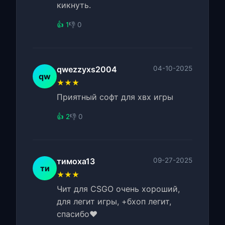
кикнуть.
👍 1
👎 0
qwezzyxs2004
04-10-2025
qw
★★★
Приятный софт для хвх игры
👍 2
👎 0
тимоха13
09-27-2025
ти
★★★
Чит для CSGO очень хороший,
для легит игры, +бхоп легит,
спасибо❤️