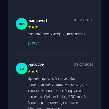
mansavert
03-26-2026
ma
★★★
вот где все читеры находятся
👍 0
👎 1
vadik7kk
03-27-2026
va
★★★
Вроде простой не особо
напичканый фишками софт, но
тем не менее его обнаружил
античит Cybershoke, 730 дней
бана после месяца игры с
Aimware, ну такое...