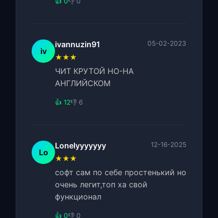
👍 0
👎 0
ivannuzin91
05-02-2023
iv
★★★
ЧИТ КРУТОЙ НО-НА
АНГЛИЙСКОМ
👍 12
👎 6
Lonelyyyyyyy
12-16-2025
Lo
★★★
софт сам по себе простенький но
очень легит,топ ха свой
функционал
👍 0
👎 0