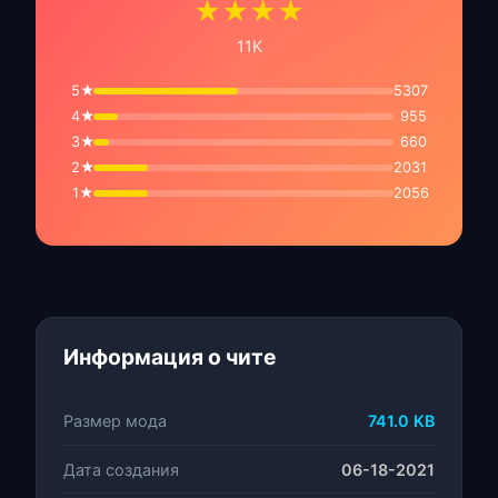
★★★★
11K
5★
5307
4★
955
3★
660
2★
2031
1★
2056
Информация о чите
Размер мода
741.0 KB
Дата создания
06-18-2021