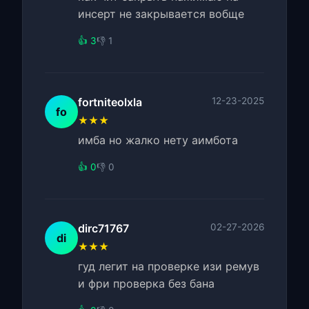
инсерт не закрывается вобще
👍 3
👎 1
fortniteolxla
12-23-2025
fo
★★★
имба но жалко нету аимбота
👍 0
👎 0
dirc71767
02-27-2026
di
★★★
гуд легит на проверке изи ремув
и фри проверка без бана