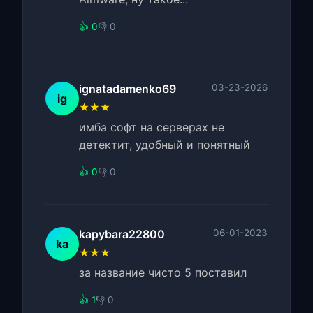
👍 0
👎 0
ignatadamenko69
03-23-2026
ig
★★★
имба софт на серверах не
детектит, удобный и понятный
👍 0
👎 0
kapybara22800
06-01-2023
ka
★★★
за название чисто 5 поставил
👍 1
👎 0