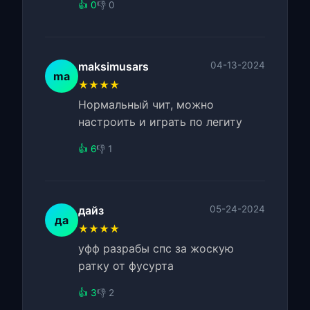
👍 0
👎 0
maksimusars
04-13-2024
ma
★★★★
Нормальный чит, можно
настроить и играть по легиту
👍 6
👎 1
дайз
05-24-2024
да
★★★★
уфф разрабы спс за жоскую
ратку от фусурта
👍 3
👎 2