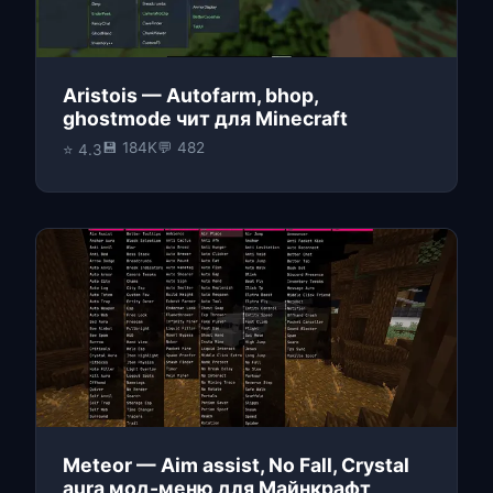
Aristois — Autofarm, bhop,
ghostmode чит для Minecraft
💾 184K
💬 482
⭐ 4.3
Meteor — Aim assist, No Fall, Crystal
aura мод-меню для Майнкрафт