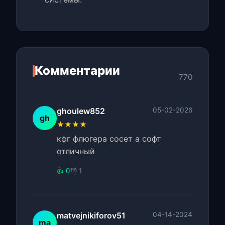
Комментарии
770
ghoulew852
05-02-2026
gh
★★★★
кфг флюгера сосет а софт
отличный
👍 0
👎 1
matvejnikiforov51
04-14-2024
ma