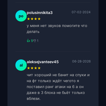
polusinnikita3
07-02-2024
po
★★★★
у меня нет звуков помогите что
делать
👍 5
👎 1
aleksejvanteev45
06-28-2026
al
★★★★
чит хороший не банит на спуки и
на фт только ждёт чегото я
поставил ранг атаки на 6 а он
даже в 3 блока не бьёт только
вблези.