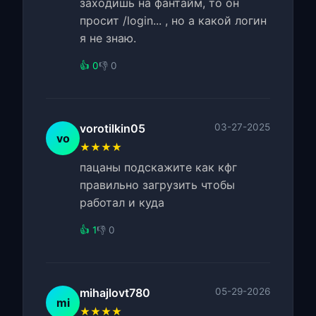
заходишь на фантайм, то он
просит /login... , но а какой логин
я не знаю.
👍 0
👎 0
vorotilkin05
03-27-2025
vo
★★★★
пацаны подскажите как кфг
правильно загрузить чтобы
работал и куда
👍 1
👎 0
mihajlovt780
05-29-2026
mi
★★★★