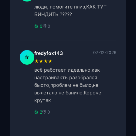
люди, помогите плиз,КАК ТУТ
БИНДИТЬ ?????
👍 0
👎 0
fredyfox143
07-12-2026
fr
★★★★
всё работает идеально,как
настраивакть разобрался
бысто,проблем не было,не
вылетало,не банило.Короче
крутяк
👍 2
👎 0