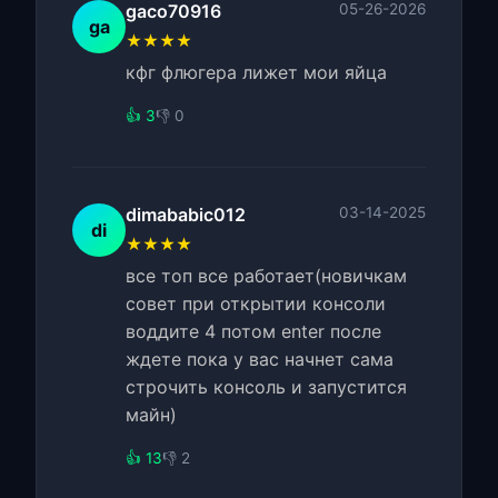
gaco70916
05-26-2026
ga
★★★★
кфг флюгера лижет мои яйца
👍 3
👎 0
dimababic012
03-14-2025
di
★★★★
все топ все работает(новичкам
совет при открытии консоли
воддите 4 потом enter после
ждете пока у вас начнет сама
строчить консоль и запустится
майн)
👍 13
👎 2