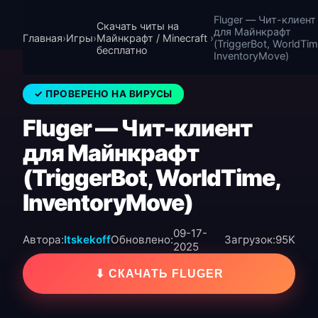
Fluger — Чит-клиент
Скачать читы на
для Майнкрафт
Главная
›
Игры
›
Майнкрафт / Minecraft
›
(TriggerBot, WorldTim
бесплатно
InventoryMove)
✓ ПРОВЕРЕНО НА ВИРУСЫ
Fluger — Чит-клиент
для Майнкрафт
(TriggerBot, WorldTime,
InventoryMove)
09-17-
Автора:
Itskekoff
Обновлено:
Загрузок:
95K
2025
⬇ СКАЧАТЬ FLUGER