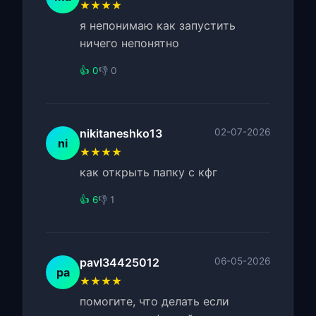
★★★★
я непонимаю как запустить
ничего непонятно
👍 0
👎 0
nikitaneshko13
02-07-2026
ni
★★★★
как открыть папку с кфг
👍 6
👎 1
pavl34425012
06-05-2026
pa
★★★★
помогите, что делать если