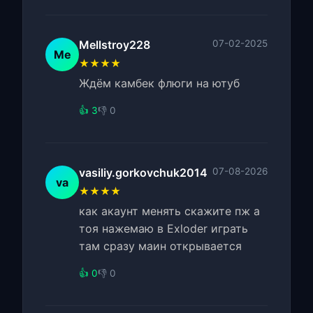
Mellstroy228
07-02-2025
Me
★★★★
Ждём камбек флюги на ютуб
👍 3
👎 0
vasiliy.gorkovchuk2014
07-08-2026
va
★★★★
как акаунт менять скажите пж а
тоя нажемаю в Exloder играть
там сразу маин открывается
👍 0
👎 0