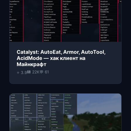
Catalyst: AutoEat, Armor, AutoTool,
AcidMode — хак клиент на
Майнкрафт
💾 22K
💬 61
⭐ 3.9