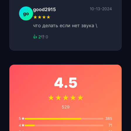
good2915
10-13-2024
go
★★★★
что делать если нет звука \
👍 2
👎 0
4.5
★★★★★
529
5★
385
4★
71