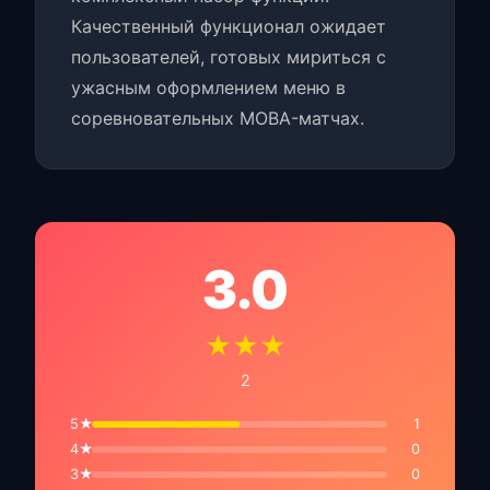
Качественный функционал ожидает
пользователей, готовых мириться с
ужасным оформлением меню в
соревновательных MOBA-матчах.
3.0
★★★
2
5★
1
4★
0
3★
0