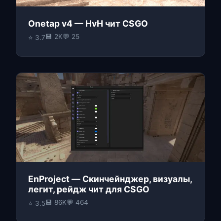
Onetap v4 — HvH чит CSGO
💾 2K
💬 25
⭐ 3.7
EnProject — Скинчейнджер, визуалы,
легит, рейдж чит для CSGO
💾 86K
💬 464
⭐ 3.5