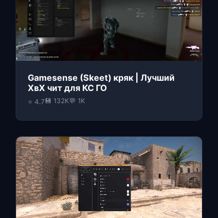
Gamesense (Skeet) кряк | Лучший
ХвХ чит для КС ГО
💾 132K
💬 1K
⭐ 4.7