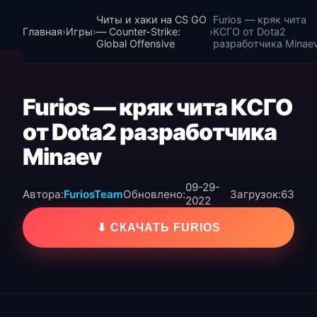
Читы и хаки на CS GO
Furios — кряк чита
Главная
›
Игры
›
— Counter-Strike:
›
КСГО от Dota2
Global Offensive
разработчика Minae
Furios — кряк чита КСГО
от Dota2 разработчика
Minaev
09-29-
Автора:
FuriosTeam
Обновлено:
Загрузок:
63
2022
⬇ СКАЧАТЬ FURIOS