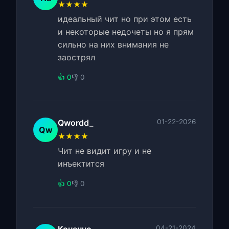
★★★★
идеальный чит но при этом есть
и некоторые недочеты но я прям
сильно на них внимания не
заострял
👍 0
👎 0
Qwordd_
01-22-2026
Qw
★★★★
Чит не видит игру и не
инъектится
👍 0
👎 0
04-21-2024