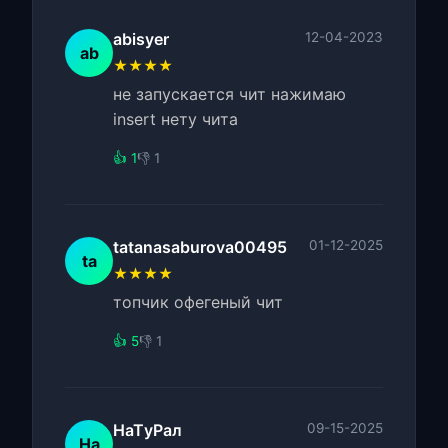
abisyer
12-04-2023
ab
★★★★
не запускается чит нажимаю
insert нету чита
👍 1
👎 1
tatanasaburova00495
01-12-2025
ta
★★★★
топчик офегеный чит
👍 5
👎 1
НaTуPaл
09-15-2025
Нa