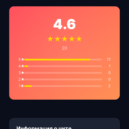
4.6
★★★★★
20
5★
17
4★
1
3★
0
2★
0
1★
2
Информация о чите