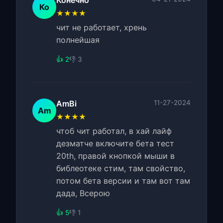
Конечно
Ко
★★★★
чит не работает, хрень
полнейшая
👍 2
👎 3
AmBi
11-27-2024
Am
★★★★
чтоб чит работал, в хай лайф
дезматче включите бета тест
20th, правой кнопкой мыши в
библеотеке стим, там свойство,
потом бета версии и там вот там
дада, Всерою
👍 5
👎 1