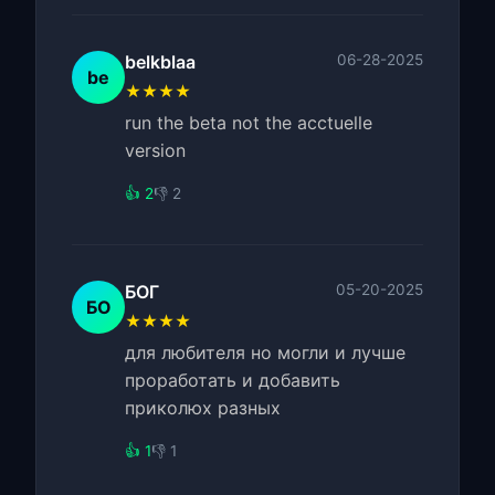
belkblaa
06-28-2025
be
★★★★
run the beta not the acctuelle
version
👍 2
👎 2
БОГ
05-20-2025
БО
★★★★
для любителя но могли и лучше
проработать и добавить
приколюх разных
👍 1
👎 1