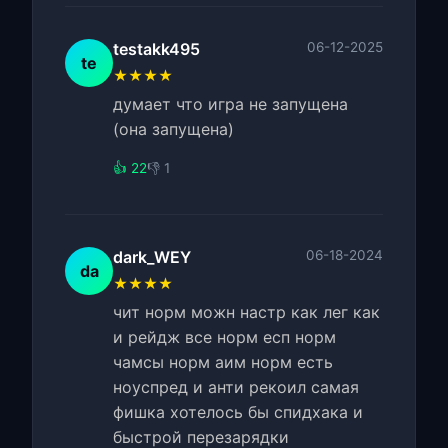
testakk495
06-12-2025
te
★★★★
думает что игра не запущена
(она запущена)
👍 22
👎 1
dark_WEY
06-18-2024
da
★★★★
чит норм можн настр как лег как
и рейдж все норм есп норм
чамсы норм аим норм есть
ноуспред и анти рекоил самая
фишка хотелось бы спидхака и
быстрой перезарядки