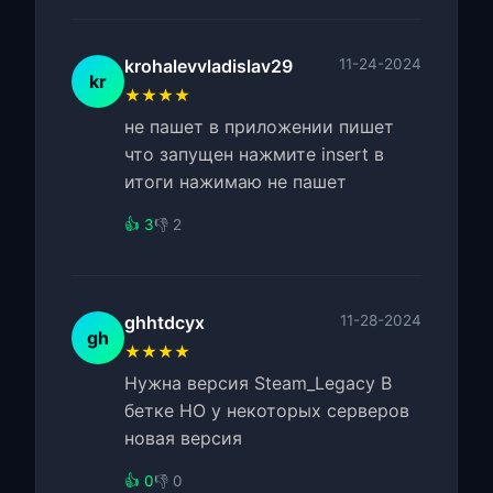
krohalevvladislav29
11-24-2024
kr
★★★★
не пашет в приложении пишет
что запущен нажмите insert в
итоги нажимаю не пашет
👍 3
👎 2
ghhtdcyx
11-28-2024
gh
★★★★
Нужна версия Steam_Legacy В
бетке НО у некоторых серверов
новая версия
👍 0
👎 0