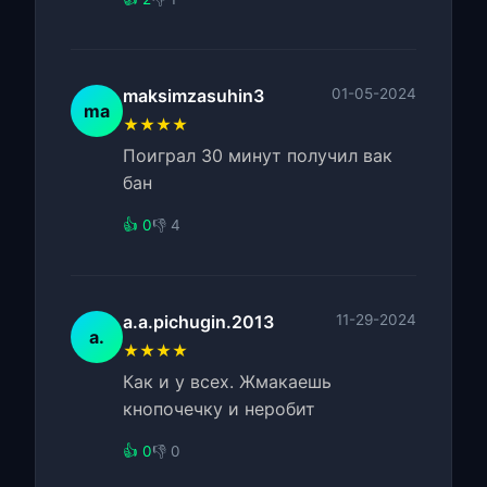
maksimzasuhin3
01-05-2024
ma
★★★★
Поиграл 30 минут получил вак
бан
👍 0
👎 4
a.a.pichugin.2013
11-29-2024
a.
★★★★
Как и у всех. Жмакаешь
кнопочечку и неробит
👍 0
👎 0