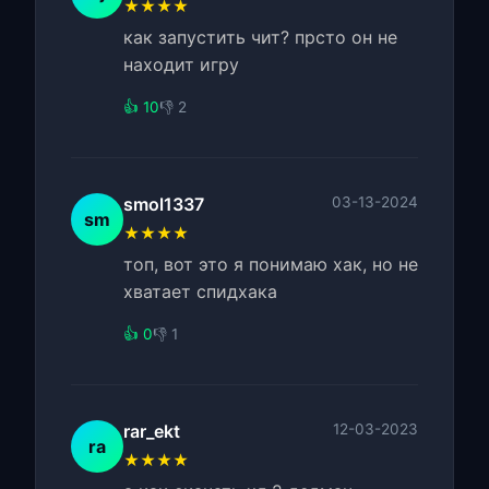
★★★★
как запустить чит? прсто он не
находит игру
👍 10
👎 2
smol1337
03-13-2024
sm
★★★★
топ, вот это я понимаю хак, но не
хватает спидхака
👍 0
👎 1
rar_ekt
12-03-2023
ra
★★★★