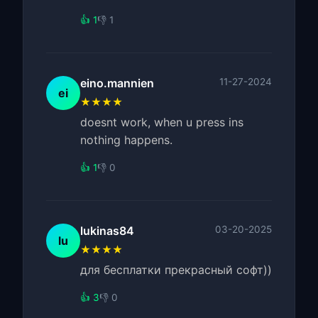
👍 1
👎 1
eino.mannien
11-27-2024
ei
★★★★
doesnt work, when u press ins
nothing happens.
👍 1
👎 0
lukinas84
03-20-2025
lu
★★★★
для бесплатки прекрасный софт))
👍 3
👎 0