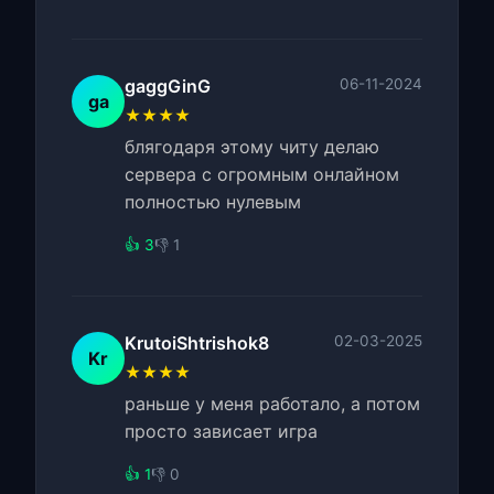
gaggGinG
06-11-2024
ga
★★★★
блягодаря этому читу делаю
сервера с огромным онлайном
полностью нулевым
👍 3
👎 1
KrutoiShtrishok8
02-03-2025
Kr
★★★★
раньше у меня работало, а потом
просто зависает игра
👍 1
👎 0