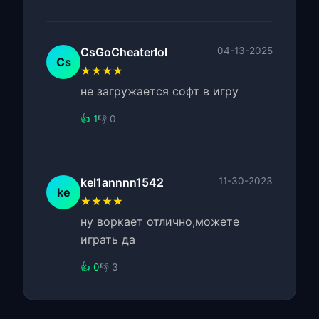
CsGoCheaterlol
04-13-2025
Cs
★★★★
не загружается софт в игру
👍 1
👎 0
kel1annnn1542
11-30-2023
ke
★★★★
ну воркает отлично,можете
играть да
👍 0
👎 3