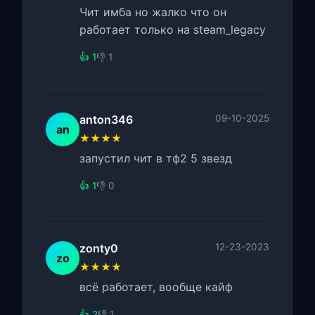
Чит имба но жалко что он
работает только на steam_legacy
👍 1
👎 1
anton346
09-10-2025
an
★★★★
запустил чит в тф2 5 звезд
👍 1
👎 0
zonty0
12-23-2023
zo
★★★★
всё работает, вообще кайф
👍 2
👎 1