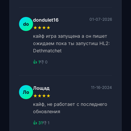
dondulet16
01-07-2026
do
★★★★
кайф игра запущена а он пишет
ожидаем пока ты запустиш HL2:
Dethmatchet
👍 1
👎 0
Лощад
11-16-2024
Ло
★★★★
кайф, не работает с последнего
обновления
👍 31
👎 1