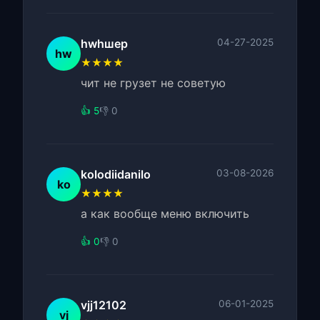
hwhшер
04-27-2025
hw
★★★★
чит не грузет не советую
👍 5
👎 0
kolodiidanilo
03-08-2026
ko
★★★★
а как вообще меню включить
👍 0
👎 0
vjj12102
06-01-2025
vj