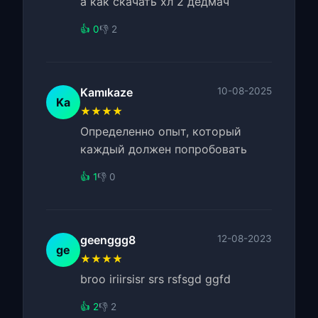
а как скачать хл 2 дедмач
👍 0
👎 2
Kamıkaze
10-08-2025
Ka
★★★★
Определенно опыт, который
каждый должен попробовать
👍 1
👎 0
geenggg8
12-08-2023
ge
★★★★
broo iriirsisr srs rsfsgd ggfd
👍 2
👎 2