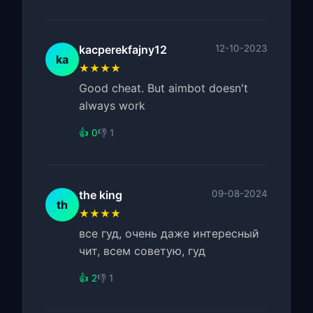
kacperekfajny12
12-10-2023
ka
★★★★
Good cheat. But aimbot doesn't
always work
👍 0
👎 1
the king
09-08-2024
th
★★★★
все гуд, очень даже интересный
чит, всем советую, гуд
👍 2
👎 1