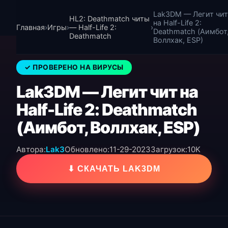
Lak3DM — Легит чит
HL2: Deathmatch читы
на Half-Life 2:
Главная
›
Игры
›
— Half-Life 2:
›
Deathmatch (Аимбот
Deathmatch
Воллхак, ESP)
✓ ПРОВЕРЕНО НА ВИРУСЫ
Lak3DM — Легит чит на
Half-Life 2: Deathmatch
(Аимбот, Воллхак, ESP)
Автора:
Lak3
Обновлено:
11-29-2023
Загрузок:
10K
⬇ СКАЧАТЬ LAK3DM