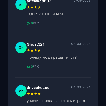
artemkop803
10-09-2023
ar
★★★★
ТОП ЧИТ НЕ СПАМ
👍 6
👎 2
Ghost321
04-03-2024
Gh
★★★★
Почему мод крашит игру?
👍 0
👎 0
drivechet.cc
04-03-2024
dr
★★★★
у меня начала вылетать игра от