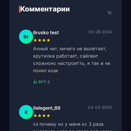
Комментарии
1K
6rusko test
03-28-2024
6r
★★★★
Ахный чит, ничего не вылетает,
крутилка работает, сайлент
сложноно настроитть, я так и не
понял ккак
👍 91
👎 8
itelegent_69
04-03-2024
it
★★★★
хз почему но у меня кс 3 раза