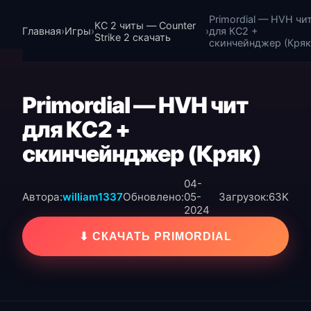
Primordial — HVH чи
КС 2 читы — Counter
Главная
›
Игры
›
›
для КС2 +
Strike 2 скачать
скинчейнджер (Кряк
Primordial — HVH чит
для КС2 +
скинчейнджер (Кряк)
04-
Автора:
william1337
Обновлено:
05-
Загрузок:
63K
2024
⬇ СКАЧАТЬ PRIMORDIAL