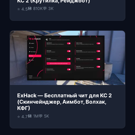
КС 2 (Крутилка, Рейджбот)
💾 810K
💬 3K
⭐ 4.5
ExHack — Бесплатный чит для КС 2
(Скинчейнджер, Аимбот, Волхак,
КФГ)
💾 1M
💬 5K
⭐ 4.7