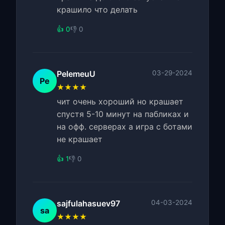
крашило что делать
👍 0
👎 0
PelemeuU
03-29-2024
Pe
★★★★
чит очень хороший но крашает
спустя 5-10 минут на пабликах и
на офф. серверах а игра с ботами
не крашает
👍 1
👎 0
sajfulahasuev97
04-03-2024
sa
★★★★