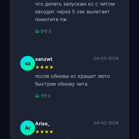
что делать запускаю кс с читом
заходит через 5 сек вылетает
помогите пж
👍 0
👎 0
sanzwt
04-03-2024
sa
★★★★
после обновы кс крашит люто
быстрее обнову чита
👍 1
👎 0
Arise_
04-02-2024
Ar
★★★★