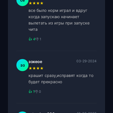
ce
★★★★
все было норм играл и вдруг
когда запускаю начинает
вылетать из игры при запуске
чита
👍 4
👎 1
эзкеое
03-29-2024
эз
★★★★
крашит сразу,исправят когда то
будет прекрасно
👍 1
👎 0