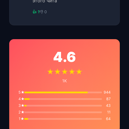
этого чита
👍 1
👎 0
4.6
★★★★★
1K
5★
944
4★
87
3★
43
2★
11
1★
64