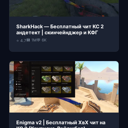
SharkHack — Бесплатный чит КС 2
андетект | скинчейнджер и КФГ
💾 1M
💬 6K
⭐ 4.7
Enigma v2 | Бесплатный ХвХ чит на