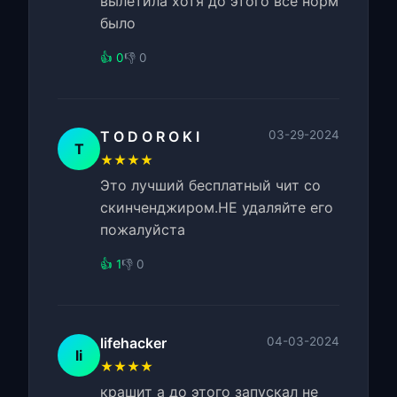
вылетила хотя до этого всё норм
было
👍 0
👎 0
T O D O R O K I
03-29-2024
T
★★★★
Это лучший бесплатный чит со
скинченджиром.НЕ удаляйте его
пожалуйста
👍 1
👎 0
lifehacker
04-03-2024
li
★★★★
крашит а до этого запускал не