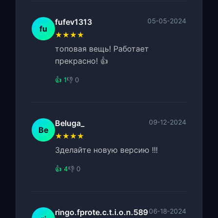
fufev1313
05-05-2024
fu
★★★★
топовая вещь! Работает
прекрасно! 👍
👍 1
👎 0
Beluga_
09-12-2024
Be
★★★★
Зделайте новую версию !!!
👍 4
👎 0
ringo.fprote.c.t.i.o.n.589
06-18-2024