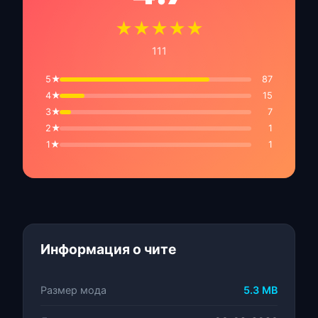
★★★★★
111
5★
87
4★
15
3★
7
2★
1
1★
1
Информация о чите
Размер мода
5.3 MB