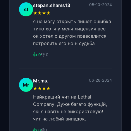
stepan.shams13
05-10-2024
st
★★★★
я не могу открыть пишет ошибка
типо хотя у меня лицензия все
ок хотел с другом повеселится
потролить его но н судьба
👍 0
👎 0
Mr.ms.
06-28-2024
Mr
★★★★
Найкращий чит на Lethal
Company! Дуже багато функцій,
які я навіть не використовую!
чит на любий випадок.
👍 0
👎 0