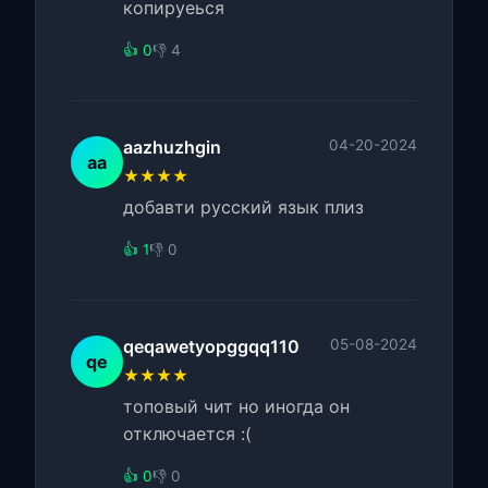
копируеься
👍 0
👎 4
aazhuzhgin
04-20-2024
aa
★★★★
добавти русский язык плиз
👍 1
👎 0
qeqawetyopggqq110
05-08-2024
qe
★★★★
топовый чит но иногда он
отключается :(
👍 0
👎 0