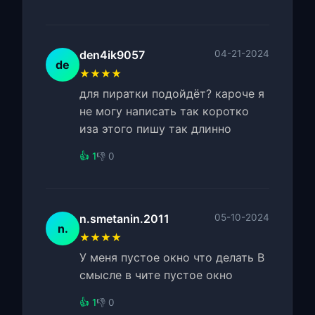
den4ik9057
04-21-2024
de
★★★★
для пиратки подойдёт? кароче я
не могу написать так коротко
иза этого пишу так длинно
👍 1
👎 0
n.smetanin.2011
05-10-2024
n.
★★★★
У меня пустое окно что делать В
смысле в чите пустое окно
👍 1
👎 0