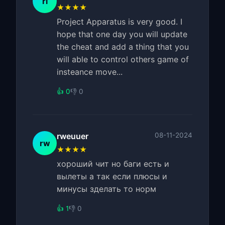
ri
★★★★
Project Apparatus is very good. I
hope that one day you will update
the cheat and add a thing that you
will able to control others game of
insteance move...
👍 0
👎 0
rweuuer
08-11-2024
rw
★★★★
хороший чит но баги есть и
вылеты а так если плюсы и
минусы зделать то норм
👍 1
👎 0