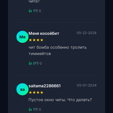
чите?
👍 1
👎 0
Меня косоёбит
05-22-2024
Ме
★★★★
чит бомба особенно тролить
тиммейтов
👍 0
👎 0
saitama2286661
05-01-2024
sa
★★★★
Пустое окно читы. Что делать?
👍 1
👎 0