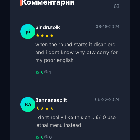
Комментарии
63
pindrutolk
06-16-2024
pi
★★★★
when the round starts it disapierd
and i dont know why btw sorry for
my poor english
👍 0
👎 1
Bannanasplit
06-22-2024
Ba
★★★★
I dont really like this eh... 6/10 use
lethal menu instead.
👍 0
👎 0