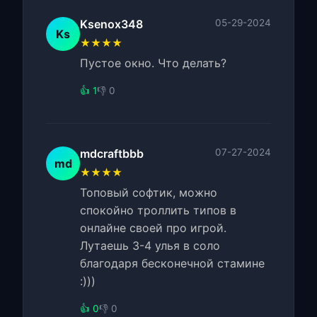
Ksenox348
05-29-2024
Ks
★★★★
Пустое окно. Что делать?
👍 1
👎 0
mdcraftbbb
07-27-2024
md
★★★★
Топовый софтик, можно
спокойно троллить типов в
онлайне своей про игрой.
Лутаешь 3-4 улья в соло
благодаря бесконечной стамине
:)))
👍 0
👎 0