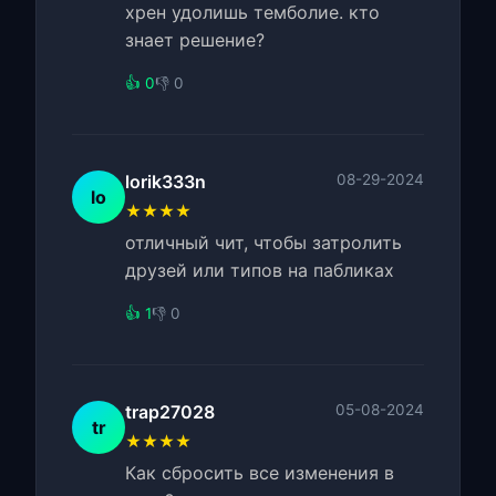
хрен удолишь темболие. кто
знает решение?
👍 0
👎 0
lorik333n
08-29-2024
lo
★★★★
отличный чит, чтобы затролить
друзей или типов на пабликах
👍 1
👎 0
trap27028
05-08-2024
tr
★★★★
Как сбросить все изменения в