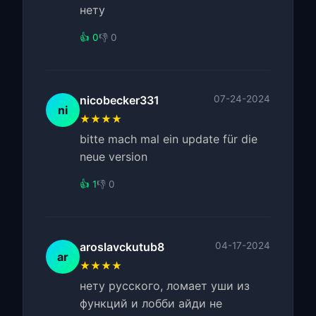
нету
👍 0
👎 0
nicobecker331
07-24-2024
ni
★★★★
bitte mach mal ein update für die
neue version
👍 1
👎 0
aroslavckutub8
04-17-2024
ar
★★★★
нету русского, ломает уши из
функций и лобби айди не