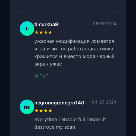
timurkha9
06-21-2024
ti
★★★★
ужасная модификация ломается
игра и чит не работает,картинка
крашится и вместо мода черный
экран ужас
👍 1
👎 1
negronegronegro140
04-25-2024
ne
★★★★
everytime i enable full render it
destroys my scan