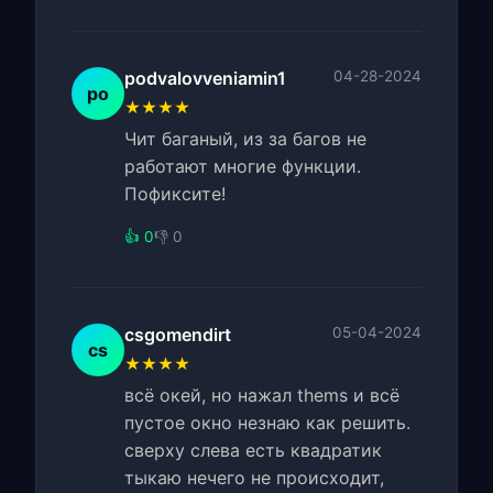
podvalovveniamin1
04-28-2024
po
★★★★
Чит баганый, из за багов не
работают многие функции.
Пофиксите!
👍 0
👎 0
csgomendirt
05-04-2024
cs
★★★★
всё окей, но нажал thems и всё
пустое окно незнаю как решить.
сверху слева есть квадратик
тыкаю нечего не происходит,