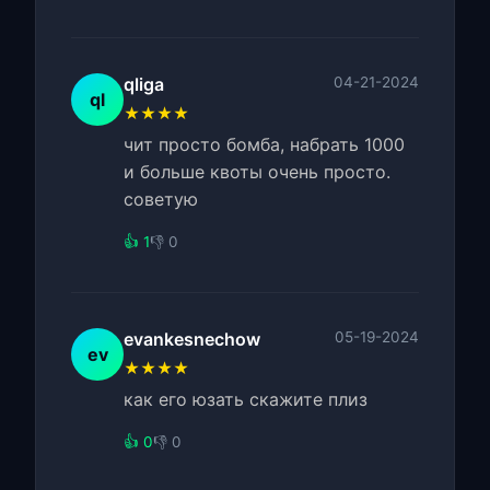
qliga
04-21-2024
ql
★★★★
чит просто бомба, набрать 1000
и больше квоты очень просто.
советую
👍 1
👎 0
evankesnechow
05-19-2024
ev
★★★★
как его юзать скажите плиз
👍 0
👎 0