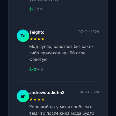
👍 1
👎 0
Teighto
07-24-2024
Te
★★★★
Мод супер, работает без каких
либо приколов на v56 игре.
Советую
👍 0
👎 0
andrewstudiotm2
04-29-2024
an
★★★★
Хорошый но у меня проблем с
тем что после кика мода будто