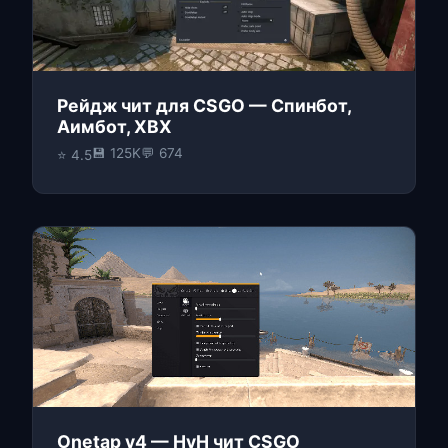
Рейдж чит для CSGO — Спинбот,
Аимбот, ХВХ
💾 125K
💬 674
⭐ 4.5
Onetap v4 — HvH чит CSGO