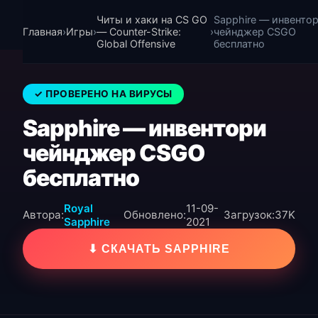
Читы и хаки на CS GO
Sapphire — инвенто
Главная
›
Игры
›
— Counter-Strike:
›
чейнджер CSGO
Global Offensive
бесплатно
✓ ПРОВЕРЕНО НА ВИРУСЫ
Sapphire — инвентори
чейнджер CSGO
бесплатно
Royal
11-09-
Автора:
Обновлено:
Загрузок:
37K
Sapphire
2021
⬇ СКАЧАТЬ SAPPHIRE