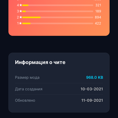
4★
321
3★
189
2★
894
1★
422
Информация о чите
Размер мода
968.0 KB
Дата создания
10-03-2021
Обновлено
11-09-2021