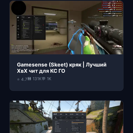
Gamesense (Skeet) кряк | Лучший
ХвХ чит для КС ГО
💾 131K
💬 1K
⭐ 4.7