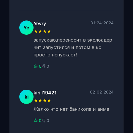
Yevry
01-24-2024
Ye
★★★★
запускаю,переносит в экслоадер
чит запустился и потом в кс
просто непускает!
👍 0
👎 0
kirill19421
02-02-2024
ki
★★★★
Жалко что нет банихопа и аима
👍 0
👎 0