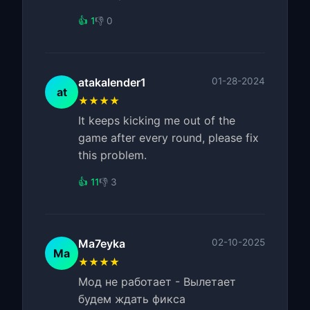
👍 1
👎 0
atakalender1
01-28-2024
at
★★★★
It keeps kicking me out of the
game after every round, please fix
this problem.
👍 11
👎 3
Ma7eyka
02-10-2025
Ma
★★★★
Мод не работает - Вылетает
будем ждать фикса