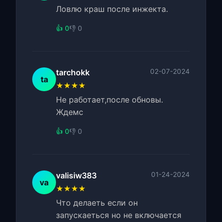
Ловлю краш после инжекта.
👍 0
👎 0
tarchokk
02-07-2024
ta
★★★★
Не работает,после обновы.
Ждемс
👍 0
👎 0
valisiw383
01-24-2024
va
★★★★
Что делаеть если он
запускаеться но не включается