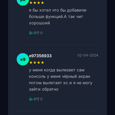
★★★★
я бы хотел что бы добавили
больше функций.А так чит
хорошоий
👍 0
👎 0
e97356933
02-04-2024
e9
★★★★
у меня когда вылезает сам
консоль у меня чёрный экран
потом вылетает кс и я не могу
зайти обратно
👍 0
👎 0