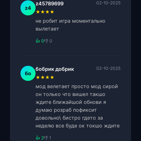
z45789699
02-10-2025
z4
★★★★
не робит игра моментально
вылетает
👍 0
👎 0
бобрик добрик
02-10-2025
бо
★★★★
мод велетает просто мод сирой
он только что вишел такшо
ждите ближайшой обнови я
думаю розраб пофиксит
довольно\ бистро гдето за
неделю все буде ок токшо ждите
👍 2
👎 1