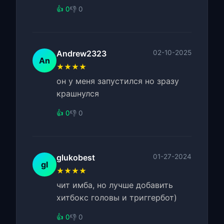
👍 0
👎 0
Andrew2323
02-10-2025
An
★★★★
он у меня запустился но зразу
крашнулся
👍 0
👎 0
glukobest
01-27-2024
gl
★★★★
чит имба, но лучше добавить
хитбокс головы и триггербот)
👍 0
👎 0