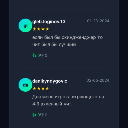
gleb.loginov.13
01-23-2024
gl
★★★★
если был бы скиндженджер то
чит был бы лучший
👍 0
👎 0
danikyndygovic
02-05-2024
da
★★★★
Для меня игрока играющего на
4:3 ахуенный чит.
👍 0
👎 0