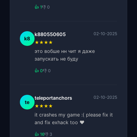
👍 1
👎 0
k880550605
02-10-2025
k8
★★★★
это вобше нн чит я даже
запускать не буду
👍 0
👎 0
teleportanchors
02-10-2025
te
★★★★
it crashes my game :( please fix it
and fix exhack too ♥
👍 16
👎 3