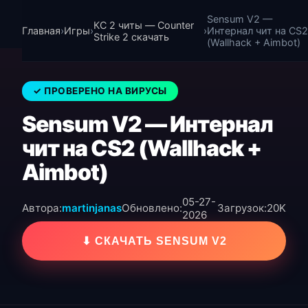
Sensum V2 —
КС 2 читы — Counter
Главная
›
Игры
›
›
Интернал чит на CS2
Strike 2 скачать
(Wallhack + Aimbot)
✓ ПРОВЕРЕНО НА ВИРУСЫ
Sensum V2 — Интернал
чит на CS2 (Wallhack +
Aimbot)
05-27-
Автора:
martinjanas
Обновлено:
Загрузок:
20K
2026
⬇ СКАЧАТЬ SENSUM V2