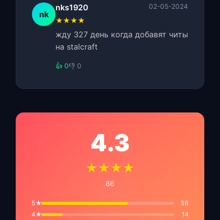
nks1920
02-05-2024
nk
★★★★
жду 327 день когда добавят читы
на stalcraft
👍 0
👎 0
4.3
★★★★
86
5★
56
4★
14