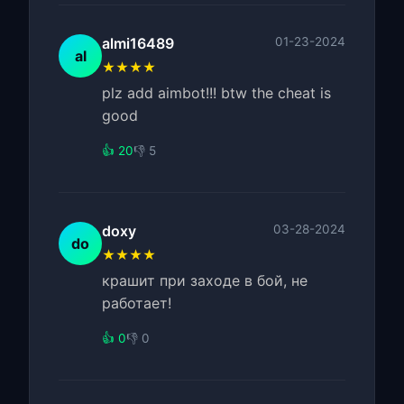
almi16489
01-23-2024
al
★★★★
plz add aimbot!!! btw the cheat is
good
👍 20
👎 5
doxy
03-28-2024
do
★★★★
крашит при заходе в бой, не
работает!
👍 0
👎 0