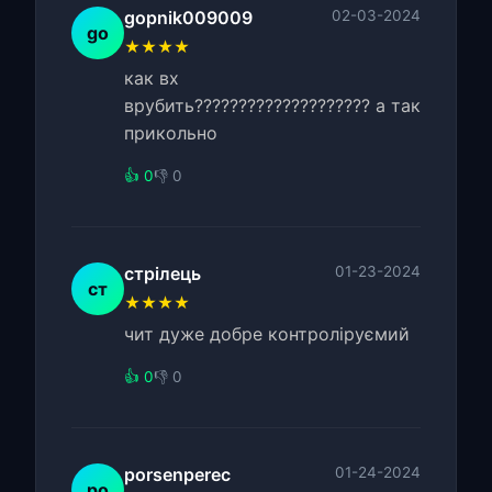
gopnik009009
02-03-2024
go
★★★★
как вх
врубить???????????????????? а так
прикольно
👍 0
👎 0
стрілець
01-23-2024
ст
★★★★
чит дуже добре контроліруємий
👍 0
👎 0
porsenperec
01-24-2024
po