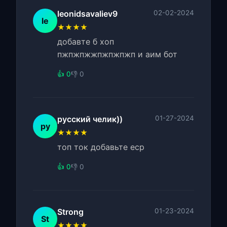
leonidsavaliev9
02-02-2024
le
★★★★
добавте б хоп
пжпжпжжпжпжпжп и аим бот
👍 0
👎 0
русский челик))
01-27-2024
ру
★★★★
топ ток добавьте ecp
👍 0
👎 0
Strong
01-23-2024
St
★★★★