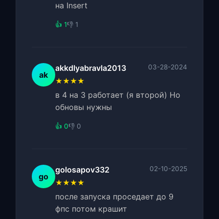
на Insert
👍 1
👎 1
akkdlyabravla2013
03-28-2024
ak
★★★★
в 4 на 3 работает (я второй) Но
обновы нужны
👍 0
👎 0
golosapov332
02-10-2025
go
★★★★
после запуска проседает до 9
фпс потом крашит