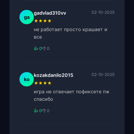
gadvlad310vv
02-10-2025
ga
★★★★
не работает просто крашает и
все
👍 0
👎 0
kozakdanilo2015
02-10-2025
ko
★★★★
игра не отвечает пофиксете пж
спасибо
👍 0
👎 0