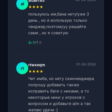
altae195
al
★★★★
пользуюсь им,бана нету!уже 3
день , но я использую только
ченджер,поэтомууу решайте
сами , но я советую
👍 0
👎 0
rtwxeqm
01-24-2024
rt
★★★★
Чит имба, но нету скинченджера
попрошу добавить также
исправить баги с никами, а то
некоторые ники у игроков с
вопросом и добавьте aim а так
желаю удачи :)