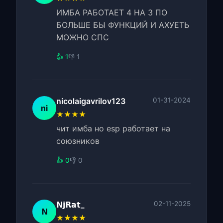
ИМБА РАБОТАЕТ 4 НА 3 ПО
БОЛЬШЕ БЫ ФУНКЦИЙ И АХУЕТЬ
МОЖНО СПС
👍 1
👎 1
nicolaigavrilov123
01-31-2024
ni
★★★★
чит имба но esp работает на
союзников
👍 0
👎 0
𝗡𝗷𝗥𝗮𝘁_
02-11-2025
𝗡
★★★★