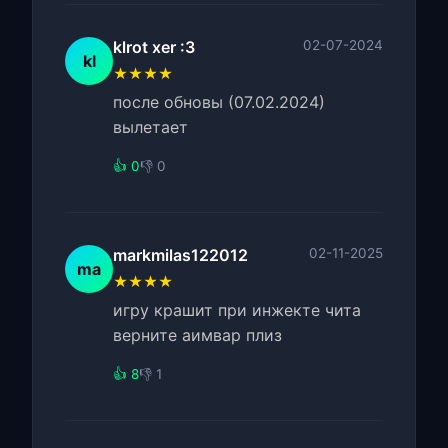
klrot xer :3
02-07-2024
kl
★★★★
после обновы (07.02.2024)
вылетает
👍 0
👎 0
markmilas122012
02-11-2025
ma
★★★★
игру крашит при инжекте чита
верните аимвар плиз
👍 8
👎 1