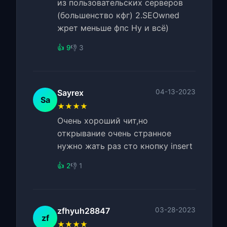
из пользовательских серверов
(большенство кфг) 2.SEOwned
жрет меньше фпс Ну и всё)
👍 9
👎 3
Sayrex
04-13-2023
Sa
★★★★
Очень хороший чит,но
открывание очень странное
нужно жать раз сто кнопку insert
👍 2
👎 1
zfhyuh28847
03-28-2023
zf
★★★★