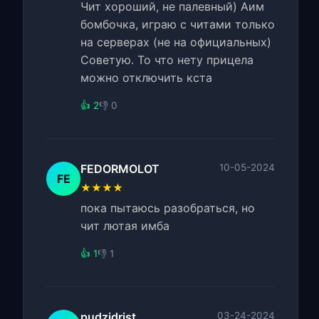
Чит хороший, не палевный) Аим
бомбочка, играю с читами только
на серверах (не на официальных)
Советую. То что нету прицела
можно отключить кста
👍 2
👎 0
FEDORMOLOT
10-05-2024
FE
★★★★
пока пытаюсь разобраться, но
чит лютая имба
👍 1
👎 1
pudzidrist
03-24-2024