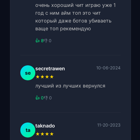
очень хороший чит играю уже 1
год с ним айм топ это чит
который даже ботов убиваеть
ваще топ рекемендую
👍 8
👎 0
secretrawen
10-06-2024
se
★★★★
лучший из лучших вернулся
👍 0
👎 0
taknado
11-20-2023
ta
★★★★