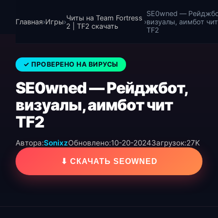
SE0wned — Рейджбо
Читы на Team Fortress
Главная
›
Игры
›
›
визуалы, аимбот чит
2 | TF2 скачать
TF2
✓ ПРОВЕРЕНО НА ВИРУСЫ
SE0wned — Рейджбот,
визуалы, аимбот чит
TF2
Автора:
Sonixz
Обновлено:
10-20-2024
Загрузок:
27K
⬇ СКАЧАТЬ SEOWNED