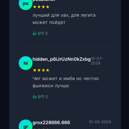
pu
★★★★
лучший для хвх, для легита
может пойдет
👍 0
👎 0
hidden_p6iJrUzNn0kZxbg
10-07-
hi
2024
★★★★
Чит может и имба но честно
фьижион лучше
👍 0
👎 0
grox228666.666
10-05-2024
gr