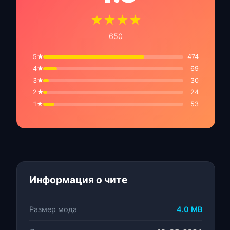
★★★★
650
5★
474
4★
69
3★
30
2★
24
1★
53
Информация о чите
Размер мода
4.0 MB