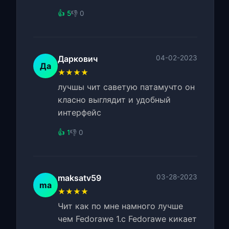
👍 5
👎 0
Даркович
04-02-2023
Да
★★★★
лучшы чит саветую патамучто он
класно выглядит и удобный
интерфейс
👍 1
👎 0
maksatv59
03-28-2023
ma
★★★★
Чит как по мне намного лучше
чем Fedorawe 1.с Fedorawe кикает