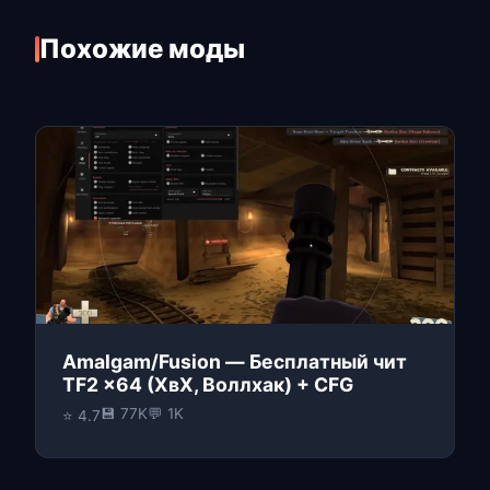
Похожие моды
Amalgam/Fusion — Бесплатный чит
TF2 x64 (ХвХ, Воллхак) + CFG
💾 77K
💬 1K
⭐ 4.7