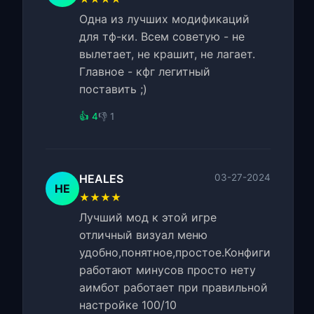
Одна из лучших модификаций
для тф-ки. Всем советую - не
вылетает, не крашит, не лагает.
Главное - кфг легитный
поставить ;)
👍 4
👎 1
HEALES
03-27-2024
HE
★★★★
Лучший мод к этой игре
отличный визуал меню
удобно,понятное,простое.Конфиги
работают минусов просто нету
аимбот работает при правильной
настройке 100/10