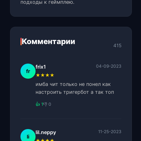
подходы к геймплею.
Комментарии
415
frix1
04-09-2023
fr
★★★★
имба чит только не понел как
настроить тригербот а так топ
👍 1
👎 0
lil.neppy
11-25-2023
li
★★★★