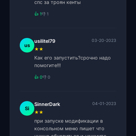
спс за троян кенты
👍 1
👎 1
usilitel79
03-20-2023
us
★★
Как его запустить?срочно надо
помогите!!!
👍 0
👎 0
SinnerDark
04-01-2023
Si
★★
при запуске модификации в
консольном меню пишет что