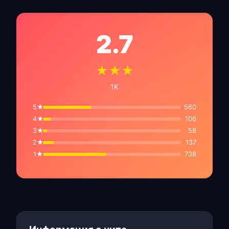
2.7
★★★
1K
5★
560
4★
106
3★
58
2★
137
1★
738