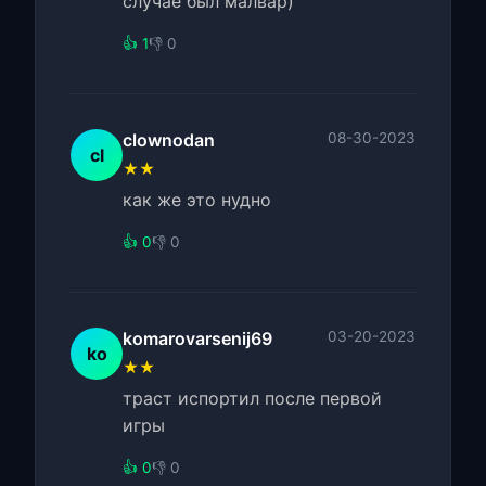
случае был малвар)
👍 1
👎 0
clownodan
08-30-2023
cl
★★
как же это нудно
👍 0
👎 0
komarovarsenij69
03-20-2023
ko
★★
траст испортил после первой
игры
👍 0
👎 0