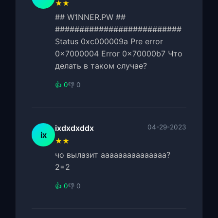
★★
## W1NNER.PW ##
##########################
Status 0xc000009a Pre error
0x7000004 Error 0x70000b7 Что
делать в таком случае?
👍 0
👎 0
ixdxdxddx
04-29-2023
ix
★★
чо вылазит ааааааааааааааа?
2=2
👍 0
👎 0