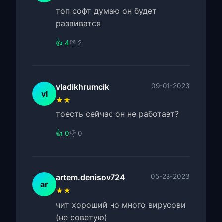
топ софт думаю он будет
развиватся
👍 4
👎 2
vladikhrumcik
09-01-2023
vl
★★
тоесть сейчас он не работает?
👍 0
👎 0
artem.denisov724
05-28-2023
ar
★★
чит хороший но много вирусови
(не советую)