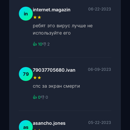
internet.magazin
06-22-2023
in
★★
ребят это вирус лучше не
используйте его
👍 10
👎 2
79037705680.ivan
06-09-2023
79
★★
спс за экран смерти
👍 0
👎 0
asancho.jones
05-22-2023
as