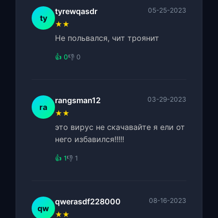
tyrewqasdr
05-25-2023
ty
★★
Не польвался, чит троянит
👍 0
👎 0
rangsman12
03-29-2023
ra
★★
это вирус не скачавайте я ели от
него избавился!!!!!
👍 1
👎 1
qwerasdf228000
08-16-2023
qw
★★