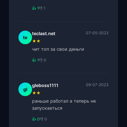
👍 1
👎 1
teclast.net
07-05-2023
te
★★
чит топ за свои деньги
👍 1
👎 0
gleboss1111
09-07-2023
gl
★★
раньше работал а теперь не
запускаеться
👍 0
👎 0