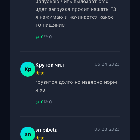
Запускаю чить вылезает cmd
идет загрузка просит нажать F3
я нажимаю и начинается какое-
то пищяние
👍 0
👎 0
Крутой чил
06-24-2023
Кр
★★
грузится долго но наверно норм
я хз
👍 0
👎 0
snipibeta
03-23-2023
sn
★★