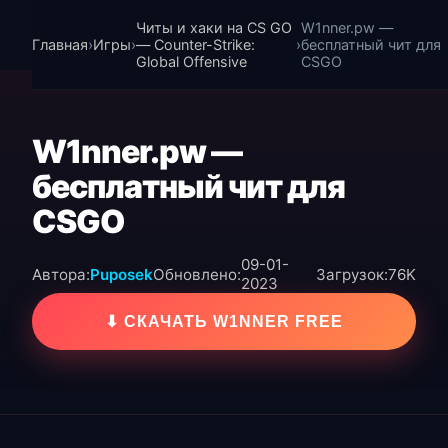
Читы и хаки на CS GO
W1nner.pw —
Главная
›
Игры
›
— Counter-Strike:
›
бесплатный чит для
Global Offensive
CSGO
W1nner.pw —
бесплатный чит для
CSGO
09-01-
Автора:
Puposek
Обновлено:
Загрузок:
76K
2023
⬇ СКАЧАТЬ W1NNER FREE