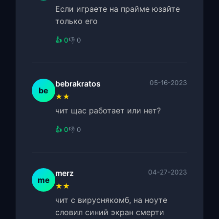
Если играете на прайме юзайте
только его
👍 0
👎 0
bebrakratos
05-16-2023
be
★★
чит щас работает или нет?
👍 0
👎 0
merz
04-27-2023
me
★★
чит с вируснякомб, на ноуте
словил синий экран смерти