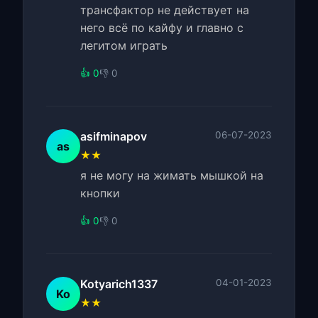
трансфактор не действует на
него всё по кайфу и главно с
легитом играть
👍 0
👎 0
asifminapov
06-07-2023
as
★★
я не могу на жимать мышкой на
кнопки
👍 0
👎 0
Kotyarich1337
04-01-2023
Ko
★★