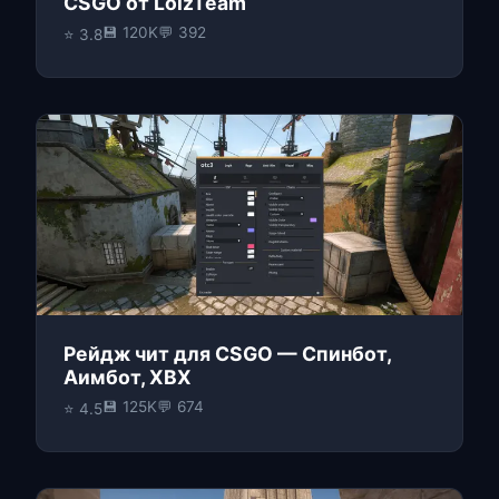
CSGO от LolzTeam
💾 120K
💬 392
⭐ 3.8
Рейдж чит для CSGO — Спинбот,
Аимбот, ХВХ
💾 125K
💬 674
⭐ 4.5