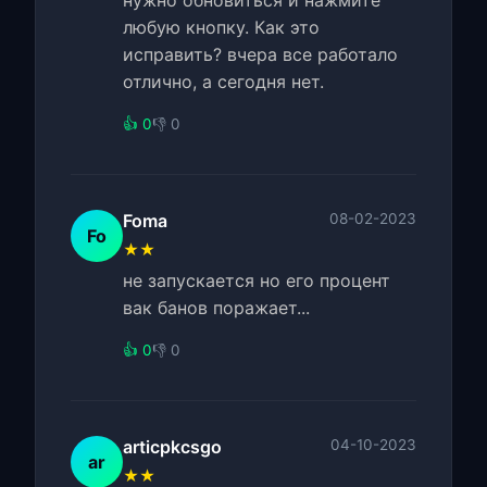
нужно обновиться и нажмите
любую кнопку. Как это
исправить? вчера все работало
отлично, а сегодня нет.
👍 0
👎 0
Foma
08-02-2023
Fo
★★
не запускается но его процент
вак банов поражает...
👍 0
👎 0
articpkcsgo
04-10-2023
ar
★★