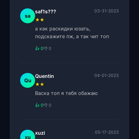
saf1s???
03-31-2023
sa
★★
а как раскидки юзать,
подскажите пж, а так чит топ
👍 0
👎 0
Quentin
04-01-2023
Qu
★★
Васка топ я тебя обажаю
👍 0
👎 0
xuzi
05-17-2023
xu