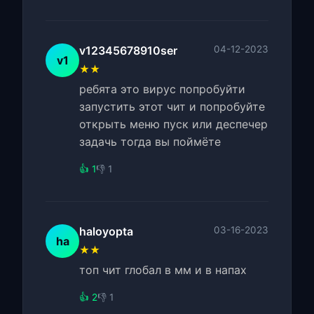
v12345678910ser
04-12-2023
v1
★★
ребята это вирус попробуйти
запустить этот чит и попробуйте
открыть меню пуск или деспечер
задачь тогда вы поймёте
👍 1
👎 1
haloyopta
03-16-2023
ha
★★
топ чит глобал в мм и в напах
👍 2
👎 1