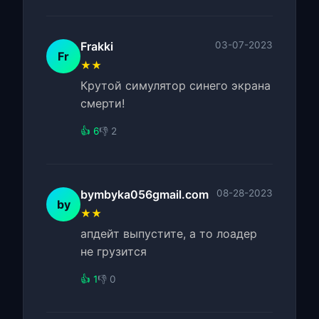
Frakki
03-07-2023
Fr
★★
Крутой симулятор синего экрана
смерти!
👍 6
👎 2
bymbyka056gmail.com
08-28-2023
by
★★
апдейт выпустите, а то лоадер
не грузится
👍 1
👎 0