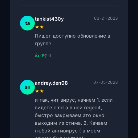
tankist430y
03-21-2023
ta
★★
Пишет доступно обновление в
группе
👍 0
👎 0
andrey.den08
07-05-2023
an
★★
и так, чит вирус, начнем 1. если
видете cmd а в ней regedit,
быстро закрываем это окно,
выходим из стима. 2. Качаем
любой антивирус ( в моем