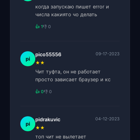
когда запускаю пишет error и
числа какиято чо делать
👍 1
👎 0
pico55556
09-17-2023
pi
★★
Чит туфта, он не работает
просто зависает браузер и кс
👍 0
👎 0
pidrakuvic
04-12-2023
pi
★★
топ чит не вылетает