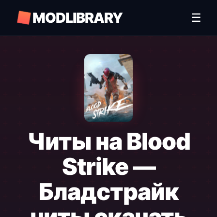
MODLIBRARY
☰
Читы на Blood
Strike —
Бладстрайк
читы скачать