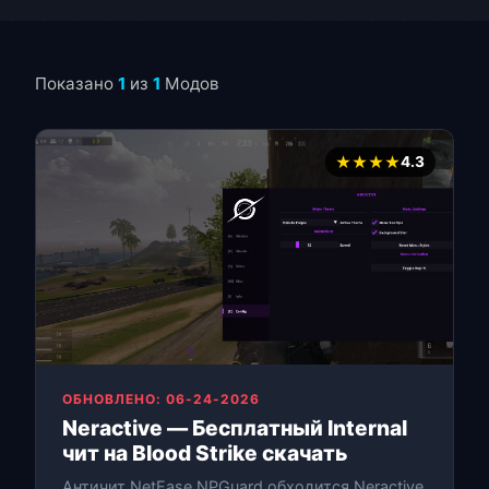
Показано
1
из
1
Модов
★★★★
4.3
ОБНОВЛЕНО: 06-24-2026
Neractive — Бесплатный Internal
чит на Blood Strike скачать
Античит NetEase NPGuard обходится Neractive