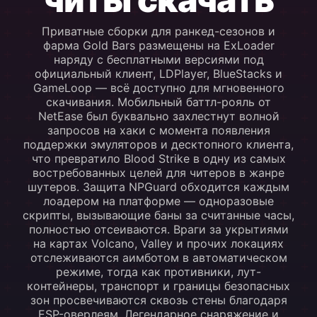
Приватные сборки для ранкед-сезонов и
фарма Gold Bars размещены на ExLoader
наряду с бесплатными версиями под
официальный клиент, LDPlayer, BlueStacks и
GameLoop — всё доступно для мгновенного
скачивания. Мобильный баттл-рояль от
NetEase был буквально захлестнут волной
запросов на хаки с момента появления
поддержки эмуляторов и десктопного клиента,
что превратило Blood Strike в одну из самых
востребованных целей для читеров в жанре
шутеров. Защита NPGuard обходится каждым
лоадером на платформе — одноразовые
скрипты, вызывающие баны за считанные часы,
полностью отсеиваются. Враги за укрытиями
на картах Volcano, Valley и прочих локациях
отслеживаются аимботом в автоматическом
режиме, тогда как противники, лут-
контейнеры, транспорт и границы безопасных
зон просвечиваются сквозь стены благодаря
ESP-оверлеям. Легендарное снаряжение и