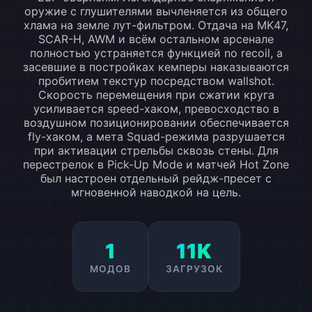
оружие с глушителями вычленяется из общего
хлама на земле лут-фильтром. Отдача на MK47,
SCAR-H, AWM и всём остальном арсенале
полностью устраняется функцией no recoil, а
засевшие в постройках кемперы наказываются
пробитием текстур посредством wallshot.
Скорость перемещения при сжатии круга
усиливается speed-хаком, превосходство в
воздушном позиционировании обеспечивается
fly-хаком, а мета Squad-режима разрушается
при активации стрельбы сквозь стены. Для
перестрелок в Pick-Up Mode и матчей Hot Zone
был настроен отдельный рейдж-пресет с
мгновенной наводкой на цель.
1
11K
МОДОВ
ЗАГРУЗОК