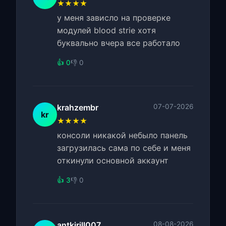
★★★★
у меня зависло на проверке
модулей blood strie хотя
буквально вчера все работало
👍 0
👎 0
krahzembr
07-07-2026
kr
★★★★
консоли никакой небыло панель
загрузилась сама по себе и меня
откинули основной аккаунт
👍 3
👎 0
antkirill007
08-08-2026