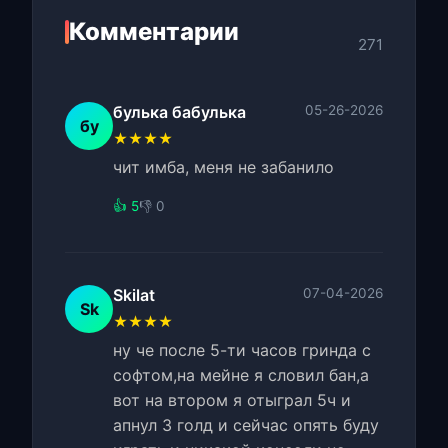
Комментарии
271
булька бабулька
05-26-2026
бу
★★★★
чит имба, меня не забанило
👍 5
👎 0
Skilat
07-04-2026
Sk
★★★★
ну че после 5-ти часов гринда с
софтом,на мейне я словил бан,а
вот на втором я отыграл 5ч и
апнул 3 голд и сейчас опять буду