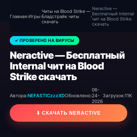
Neractive —
Читы на Blood Strike —
Бесплатный Internal
Главная
›
Игры
›
Бладстрайк читы
›
чит на Blood Strike
скачать
скачать
✓ ПРОВЕРЕНО НА ВИРУСЫ
Neractive — Бесплатный
Internal чит на Blood
Strike скачать
06-
Автора:
NEFASTICzzzXD
Обновлено:
24-
Загрузок:
11K
2026
⬇ СКАЧАТЬ NERACTIVE