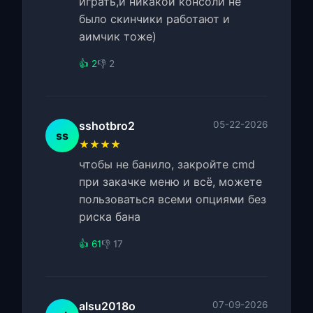
играть,и никакой консоли не
было скинчики работают и
аимчик тоже)
👍 2
👎 2
sshotbro2
05-22-2026
ss
★★★★
чтобы не банило, закройте cmd
при закачке меню и всё, можете
пользоваться всеми опциями без
риска бана
👍 61
👎 17
alsu2018o
07-09-2026