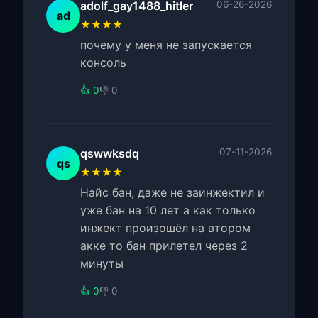
adolf_gay1488_hitler
06-26-2026
ad
★★★★
почему у меня не запускается
консоль
👍 0
👎 0
qswwksdq
07-11-2026
qs
★★★★
Найс бан, даже не заинжектил и
уже бан на 10 лет а как только
инжект произошёл на втором
акке то бан прилетел через 2
минуты
👍 0
👎 0