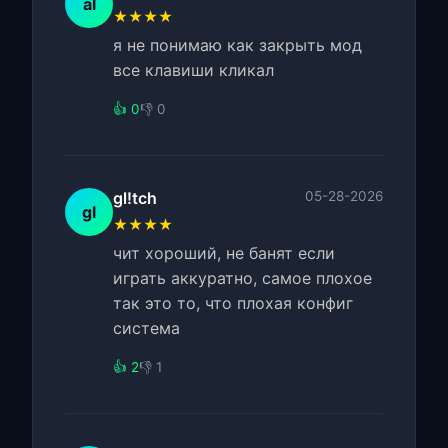
al
★★★★
я не понимаю как закрыть мод
все клавиши кликал
👍 0
👎 0
gl!tch
05-28-2026
gl
★★★★
чит хороший, не банят если
играть аккуратно, самое плохое
так это то, что плохая конфиг
система
👍 2
👎 1