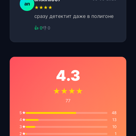
an
★★★★
сразу детектит даже в полигоне
👍 0
👎 0
4.3
★★★★
77
5★
48
4★
13
3★
10
2★
1