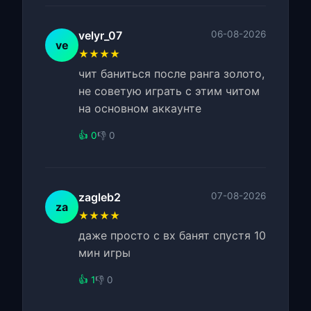
velyr_07
06-08-2026
ve
★★★★
чит баниться после ранга золото,
не советую играть с этим читом
на основном аккаунте
👍 0
👎 0
zagleb2
07-08-2026
za
★★★★
даже просто с вх банят спустя 10
мин игры
👍 1
👎 0