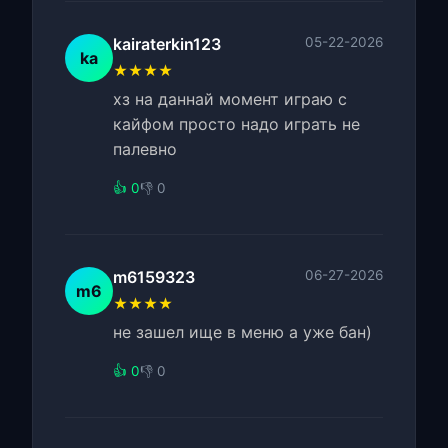
kairaterkin123
05-22-2026
ka
★★★★
хз на даннай момент играю с
кайфом просто надо играть не
палевно
👍 0
👎 0
m6159323
06-27-2026
m6
★★★★
не зашел ище в меню а уже бан)
👍 0
👎 0