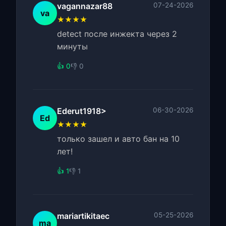
vagannazar88
07-24-2026
va
★★★★
detect после инжекта через 2
минуты
👍 0
👎 0
Ederut1918>
06-30-2026
Ed
★★★★
только зашел и авто бан на 10
лет!
👍 1
👎 1
mariartikitaec
05-25-2026
ma