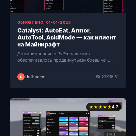
ОБНОВЛЕНО: 01-01-2026
Catalyst: AutoEat, Armor,
AutoTool, AcidMode — хак клиент
на Майнкрафт
Доминирование в PvP-сражениях
обеспечивалось продвинутыми боевыми
модулями и функциями Crystal PvP,
включёнными в этот платный чит-клиент.
Liulihaocai
💾 22K
💬 61
L
Catalyst Client разра…
★★★★★
4.7