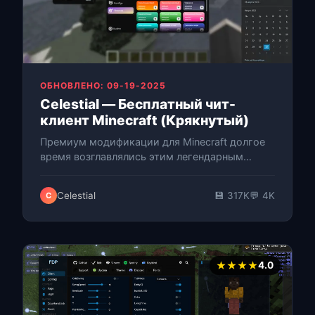
ОБНОВЛЕНО: 09-19-2025
Celestial — Бесплатный чит-
клиент Minecraft (Крякнутый)
Премиум модификации для Minecraft долгое
время возглавлялись этим легендарным
платным клиентом, заслужившим отличную
репутацию благодаря высокой
Celestial
💾 317K
💬 4K
C
производительно…
★★★★
4.0