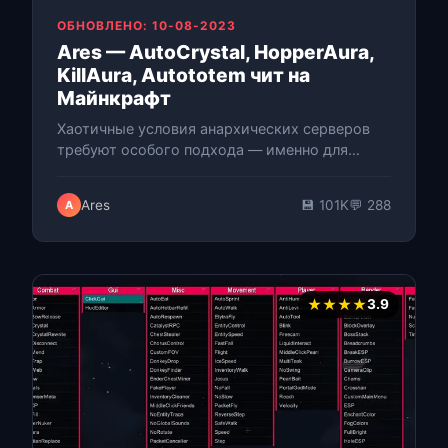
ОБНОВЛЕНО: 10-08-2023
Ares — AutoCrystal, HopperAura,
KillAura, Autototem чит на
Майнкрафт
Хаотичные условия анархических серверов
требуют особого подхода — именно для
этого Tigermouthbear был создан Ares. Этот
бесплатный Minecraft мод с открытым исхо…
Ares
💾 101K
💬 288
A
★★★★
3.9