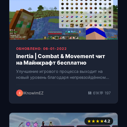
ОБНОВЛЕНО: 06-01-2022
Inertia | Combat & Movement чит
на Майнкрафт бесплатно
Улучшение игрового процесса выходит на
новый уровень благодаря непревзойдённому
контролю и универсальности этого
продвинутого утилитарного мода. Все
IKnowImEZ
💾 61K
💬 197
I
мыслимые фу…
★★★★
4.2