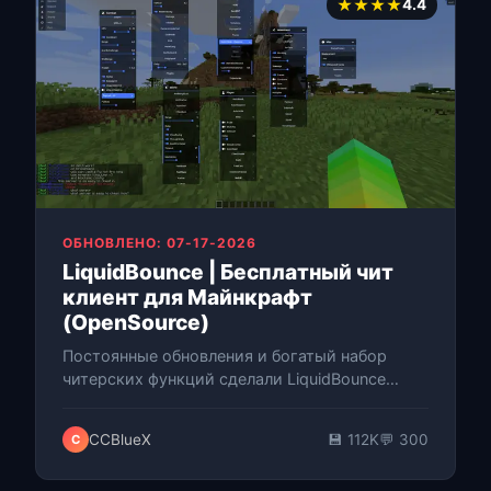
★★★★
4.4
ОБНОВЛЕНО: 07-17-2026
LiquidBounce | Бесплатный чит
клиент для Майнкрафт
(OpenSource)
Постоянные обновления и богатый набор
читерских функций сделали LiquidBounce
одним из самых востребованных hacked client
для Minecraft. Полная совместимость с F…
CCBlueX
💾 112K
💬 300
C