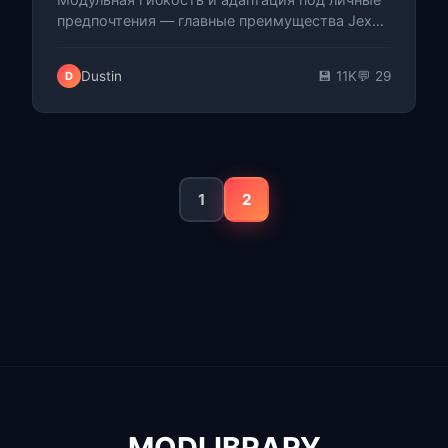
предпочтения — главные преимущества Jex
Client, бесплатного чит-клиента с открытым
исходным кодом для Anarchy серверов…
Dustin
💾 11K
💬 29
D
1
2
MODLIBRARY