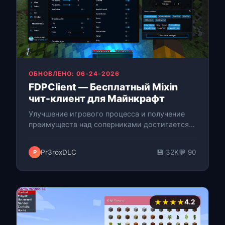
ОБНОВЛЕНО: 06-24-2026
FDPClient — Бесплатный Mixin
чит-клиент для Майнкрафт
Улучшение игрового процесса и получение
преимуществ над соперниками достигается с
помощью бесплатного чит-клиента FDPClient.
Совместимость с Forge и открытый ис…
Pr3roxDLC
💾 32K
💬 90
P
★★★★
4.2