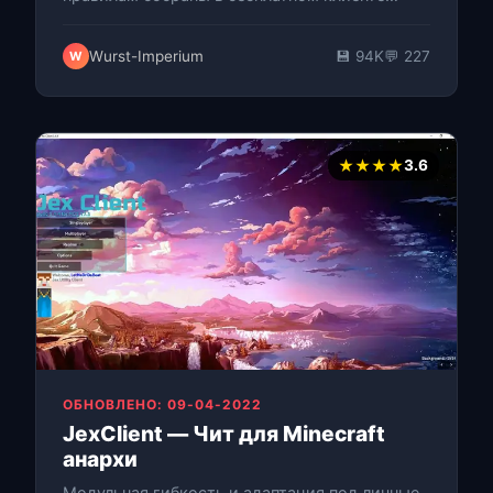
Wurst с открытым исходным кодом — свыше
200 хаков, читов, команд и модов открывают
Wurst-Imperium
💾 94K
💬 227
W
полны…
★★★★
3.6
ОБНОВЛЕНО: 09-04-2022
JexClient — Чит для Minecraft
анархи
Модульная гибкость и адаптация под личные