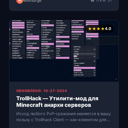
Wolfsurge
💾 17K
💬 31
W
от поль…
★★★★
4.0
ОБНОВЛЕНО: 10-27-2024
TrollHack — Утилити-мод для
Minecraft анархи серверов
Исход любого PvP-сражения меняется в вашу
пользу с Trollhack Client — хак-клиентом для
Minecraft, созданным под геймплей на Anarchy