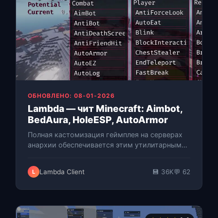
ОБНОВЛЕНО: 08-01-2026
Lambda — чит Minecraft: Aimbot,
BedAura, HoleESP, AutoArmor
Полная кастомизация геймплея на серверах
анархии обеспечивается этим утилитарным
клиентом как для новичков, так и для
опытных игроков. Lambda создан под
Lambda Client
💾 36K
💬 62
L
Minecra…