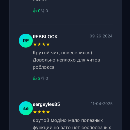
👍 0
👎 0
REBBLOCK
09-26-2024
RE
★★★★
Крутой чит, повеселился)
Довольно неплохо для читов
роблокса
👍 3
👎 0
sergeyles85
11-04-2025
se
★★★★
крутой мод!но мало полезных
функций.но зато нет бесполезных