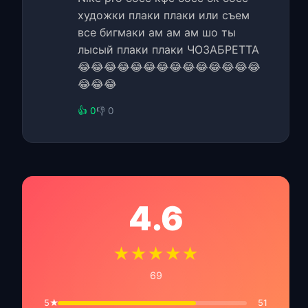
художки плаки плаки или съем
все бигмаки ам ам ам шо ты
лысый плаки плаки ЧОЗАБРЕТТА
😂😂😂😂😂😂😂😂😂😂😂😂😂😂
😂😂😂
👍 0
👎 0
4.6
★★★★★
69
5★
51