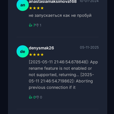
anastasiamaksimova168
10-01-2024
an
★★★★
не запускаеться как не пробуй
👍 7
👎 1
denysmak26
05-11-2025
de
★★★★
[2025-05-11 21:46:54.678648]: App
rename feature is not enabled or
not supported, returning... [2025-
05-11 21:46:54.719862]: Aborting
previous connection if it
👍 0
👎 0