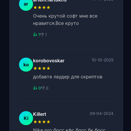
ar
★★★★
Очень крутой софт мне все
нравится.Все круто
👍 1
👎 1
korobovoskar
10-10-2025
ko
★★★★
добавте лаудер для скриптов
👍 0
👎 0
Killert
09-04-2024
Ki
★★★★
Nike pro босс кфс босс бк босс