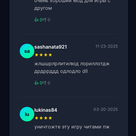
очень хороший мод для игры с
другом
👍 0
👎 0
sashanata921
11-23-2025
sa
★★★★
жлшшрлрлитилюд лориллотдж
дрдррддд одлодло dll
👍 0
👎 0
lukinas84
03-20-2025
lu
★★★★
уничтожте эту игру читами пж