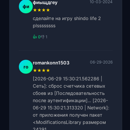
фиыщдгеу
10-03-2024
фи
★★★★
сделайте на игру shindo life 2
plssssssss
👍 0
👎 1
romankonn1503
06-29-2026
ro
★★★★
[2026-06-29 15:30:21.562286 |
Сеть]: сброс счетчика сетевых
сбоев из [Последовательность
после аутентификации]... [2026-
06-29 15:30:21.313320 | Network]:
от приложения получен пакет
<ModificationsLibrary размером
24291.