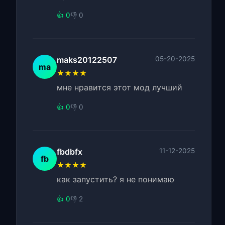
👍 0
👎 0
maks20122507
05-20-2025
ma
★★★★
мне нравится этот мод лучший
👍 0
👎 0
fbdbfx
11-12-2025
fb
★★★★
как запустить? я не понимаю
👍 0
👎 2