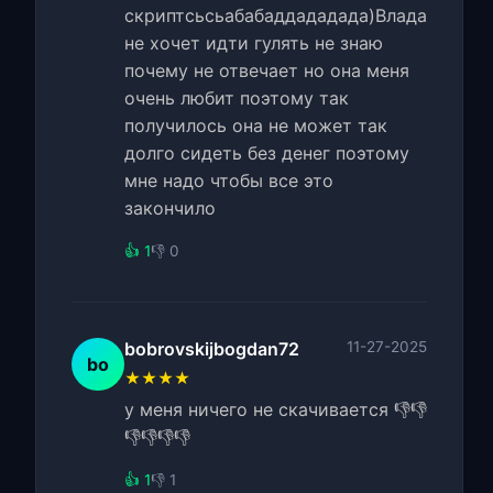
скриптсьсьабабаддададада)Влада
не хочет идти гулять не знаю
почему не отвечает но она меня
очень любит поэтому так
получилось она не может так
долго сидеть без денег поэтому
мне надо чтобы все это
закончило
👍 1
👎 0
bobrovskijbogdan72
11-27-2025
bo
★★★★
у меня ничего не скачивается 👎👎
👎👎👎👎
👍 1
👎 1