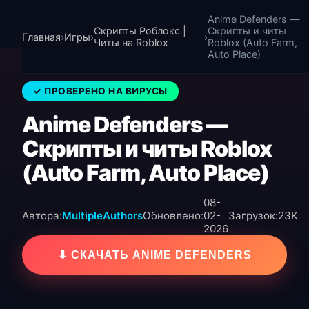
Anime Defenders —
Скрипты Роблокс |
Скрипты и читы
Главная
›
Игры
›
›
Читы на Roblox
Roblox (Auto Farm,
Auto Place)
✓ ПРОВЕРЕНО НА ВИРУСЫ
Anime Defenders —
Скрипты и читы Roblox
(Auto Farm, Auto Place)
08-
Автора:
MultipleAuthors
Обновлено:
02-
Загрузок:
23K
2026
⬇ СКАЧАТЬ ANIME DEFENDERS