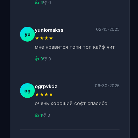
👍 4
👎 0
yuniomakss
02-15-2025
yu
★★★★
мне нравится топи топ кайф чит
👍 0
👎 0
ogrpvkdz
06-30-2025
og
★★★★
очень хороший софт спасибо
👍 1
👎 0