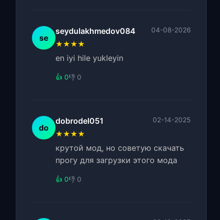
seydulakhmedov084
04-08-2026
se
★★★★
en iyi hile yukleyin
👍 0
👎 0
dobrodel051
02-14-2025
do
★★★★
крутой мод, но советую скачать
прогу для загрузки этого мода
👍 0
👎 0