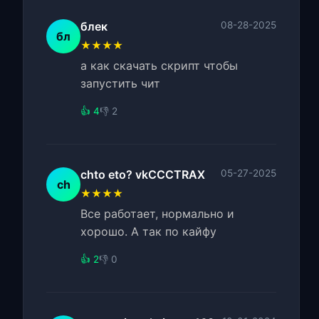
блек
08-28-2025
бл
★★★★
а как скачать скрипт чтобы
запустить чит
👍 4
👎 2
chto eto? vkCCCTRAX
05-27-2025
ch
★★★★
Все работает, нормально и
хорошо. А так по кайфу
👍 2
👎 0