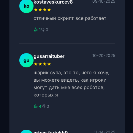
kostaveskurcev8
09-10-2025
ko
★★★★
отличный скрипт все работает
👍 1
👎 0
gusarraituber
10-20-2025
gu
★★★★
шарик супа, это то, чего я хочу,
вы можете видеть, как игроки
могут дать мне всех роботов,
которых я
👍 4
👎 0
artem.fartukh9
11-14-2025