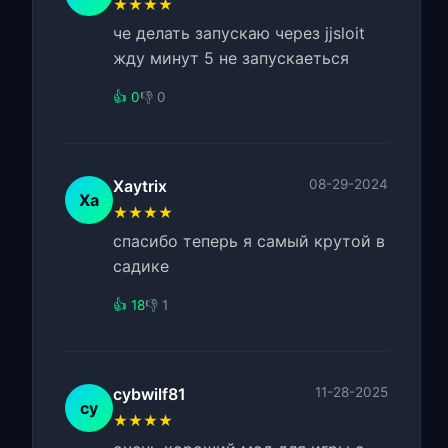
★★★★
че делать запускаю через jjsloit
жду минут 5 не запускаеться
👍 0
👎 0
Xaytrix
08-29-2024
Xa
★★★★
cпасибо теперь я самый крутой в
садике
👍 18
👎 1
cybwilf81
11-28-2025
cy
★★★★