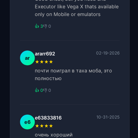
Executor like Vega X thats available
only on Mobile or emulators
👍 3
👎 0
ararr692
02-19-2026
ar
★★★★
почти поиграл в таха моба, это
полностью
👍 0
👎 0
e63833816
10-31-2025
e6
★★★★
очень хороший