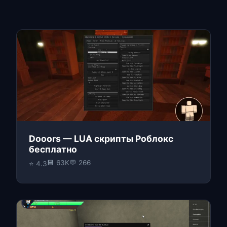
Dooors — LUA скрипты Роблокс
бесплатно
💾 63K
💬 266
⭐ 4.3