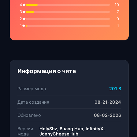
4★
10
3★
7
2★
0
1★
1
Информация о чите
Размер мода
201 B
Дата создания
08-21-2024
Обновлено
08-02-2026
Версии
HolyShz, Buang Hub, InfinityX,
мода
JonnyCheeseHub