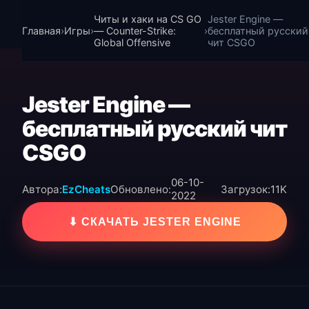
Читы и хаки на CS GO
Jester Engine —
Главная
›
Игры
›
— Counter-Strike:
›
бесплатный русский
Global Offensive
чит CSGO
Jester Engine —
бесплатный русский чит
CSGO
06-10-
Автора:
EzCheats
Обновлено:
Загрузок:
11K
2022
⬇ СКАЧАТЬ JESTER ENGINE