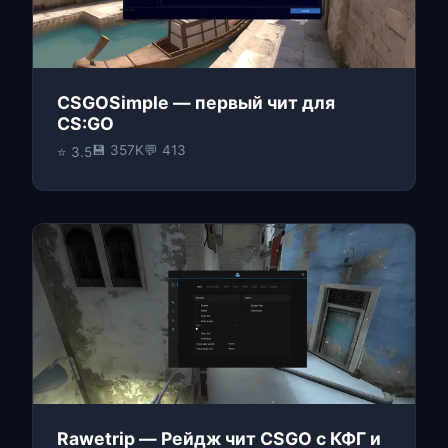
CSGOSimple — первый чит для
CS:GO
💾 357K
💬 413
⭐ 3.5
Rawetrip — Рейдж чит CSGO с КФГ и