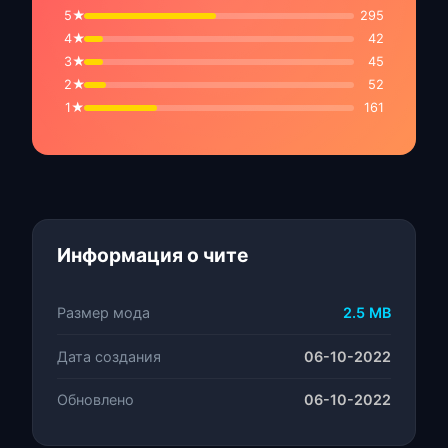
5★
295
4★
42
3★
45
2★
52
1★
161
Информация о чите
Размер мода
2.5 MB
Дата создания
06-10-2022
Обновлено
06-10-2022